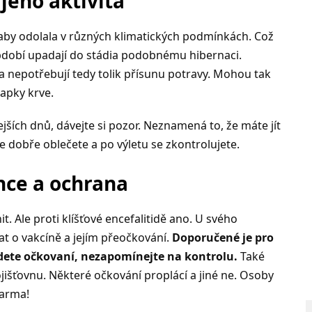
 jeho aktivita
 aby odolala v různých klimatických podmínkách. Což
bdobí upadají do stádia podobnému hibernaci.
 nepotřebují tedy tolik přísunu potravy. Mohou tak
apky krve.
ejších dnů, dávejte si pozor. Neznamená to, že máte jít
 se dobře oblečete a po výletu se zkontrolujete.
nce a ochrana
it. Ale proti klíšťové encefalitidě ano. U svého
t o vakcíně a jejím přeočkování.
Doporučené je pro
udete očkovaní, nezapomínejte na kontrolu.
Také
jišťovnu. Některé očkování proplácí a jiné ne. Osoby
darma!