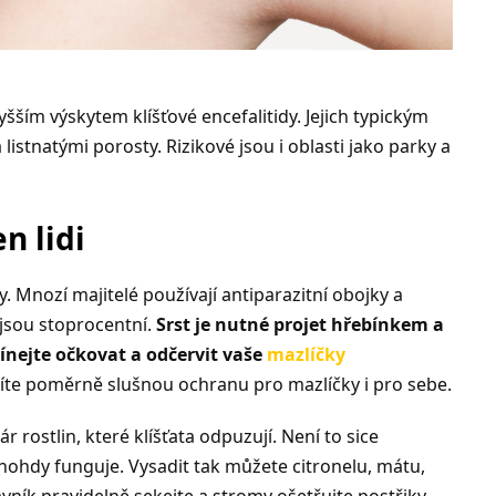
šším výskytem klíšťové encefalitidy. Jejich typickým
istnatými porosty. Rizikové jsou i oblasti jako parky a
n lidi
y. Mnozí majitelé používají antiparazitní obojky a
ejsou stoprocentní.
Srst je nutné projet hřebínkem a
nejte očkovat a odčervit vaše
mazlíčky
stíte poměrně slušnou ochranu pro mazlíčky i pro sebe.
rostlin, které klíšťata odpuzují. Není to sice
nohdy funguje. Vysadit tak můžete citronelu, mátu,
vník pravidelně sekejte a stromy ošetřujte postřiky.