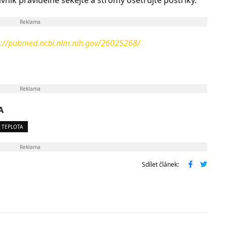
Reklama
s://pubmed.ncbi.nlm.nih.gov/26025268/
Reklama
A
 TEPLOTA
Reklama
Sdílet článek: