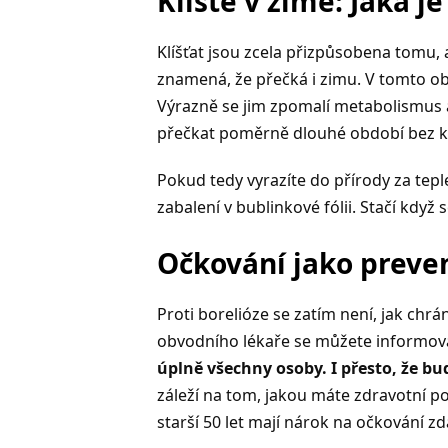
Klíště v zimě: Jaká je
Klíšťat jsou zcela přizpůsobena tomu,
znamená, že přečká i zimu. V tomto o
Výrazně se jim zpomalí metabolismus a
přečkat poměrně dlouhé období bez k
Pokud tedy vyrazíte do přírody za tepl
zabalení v bublinkové fólii. Stačí když
Očkování jako preve
Proti borelióze se zatím není, jak chrán
obvodního lékaře se můžete informova
úplně všechny osoby. I přesto, že b
záleží na tom, jakou máte zdravotní po
starší 50 let mají nárok na očkování z