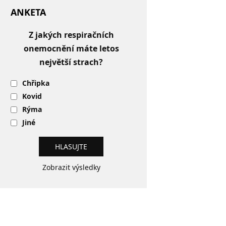
ANKETA
Z jakých respiračních
onemocnění máte letos
největší strach?
Chřipka
Kovid
Rýma
Jiné
Zobrazit výsledky