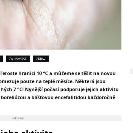
Y
ZAJÍMAVOSTI
ZDRAVÍ
řeroste hranici 10 °C a můžeme se těšit na novou
neomezuje pouze na teplé měsíce. Některá jsou
hých 7 °C! Nynější počasí podporuje jejich aktivitu
 boreliózou a klíšťovou encefalitidou každoročně
Reklama