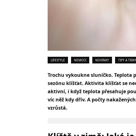
LIFESTYLE
NEMOCI
NOVINKY
TIPY A TRIK
Trochu vykoukne sluníčko. Teplota p
sezónu klíšťat. Aktivita klíšťat se 
aktivní, i když teplota přesahuje pou
víc něž kdy dřív. A počty nakažených
vzrůstá.