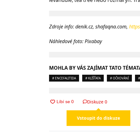
Zdroje info: denik.cz, shafaqna.com,
http
Náhledové foto: Pixabay
MOHLA BY VÁS ZAJÍMAT TATO TÉMAT
# ENCEFALITIDA
# KLÍŠŤATA
# OČKOVÁNÍ
#
Diskuze
0
Vstoupit do diskuze