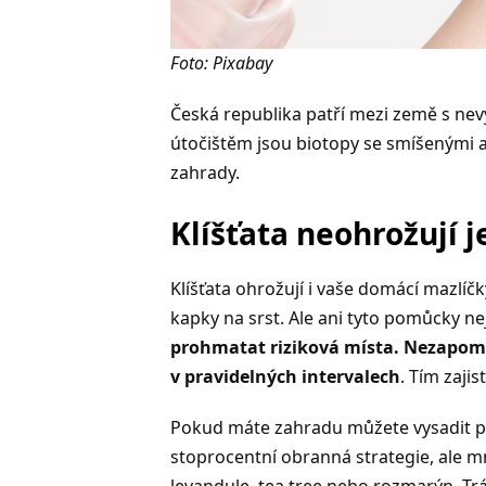
Foto: Pixabay
Česká republika patří mezi země s nevy
útočištěm jsou biotopy se smíšenými a l
zahrady.
Klíšťata neohrožují je
Klíšťata ohrožují i vaše domácí mazlíčk
kapky na srst. Ale ani tyto pomůcky n
prohmatat riziková místa. Nezapomí
v pravidelných intervalech
. Tím zaji
Pokud máte zahradu můžete vysadit pár 
stoprocentní obranná strategie, ale m
levandule, tea tree nebo rozmarýn. Trá