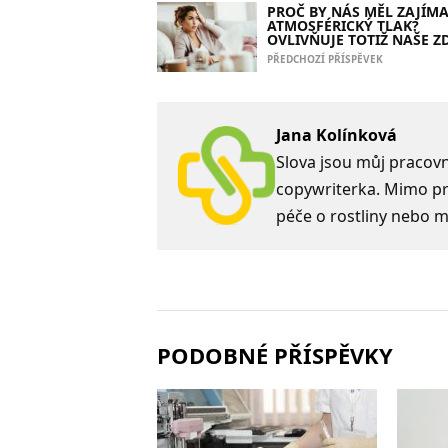
PROČ BY NÁS MĚL ZAJÍMA
ATMOSFÉRICKÝ TLAK?
OVLIVŇUJE TOTIŽ NAŠE Z
PŘEDCHOZÍ PŘÍSPĚVEK
Jana Kolínková
Slova jsou můj pracovní
copywriterka. Mimo prá
péče o rostliny nebo m
PODOBNÉ PŘÍSPĚVKY