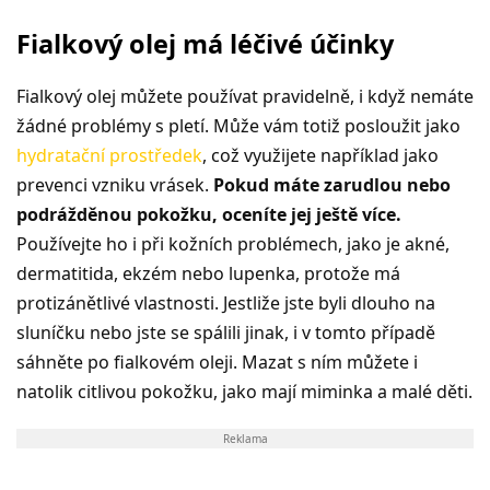
Fialkový olej má léčivé účinky
Fialkový olej můžete používat pravidelně, i když nemáte
žádné problémy s pletí. Může vám totiž posloužit jako
hydratační prostředek
, což využijete například jako
prevenci vzniku vrásek.
Pokud máte zarudlou nebo
podrážděnou pokožku, oceníte jej ještě více.
Používejte ho i při kožních problémech, jako je akné,
dermatitida, ekzém nebo lupenka, protože má
protizánětlivé vlastnosti. Jestliže jste byli dlouho na
sluníčku nebo jste se spálili jinak, i v tomto případě
sáhněte po fialkovém oleji. Mazat s ním můžete i
natolik citlivou pokožku, jako mají miminka a malé děti.
Reklama