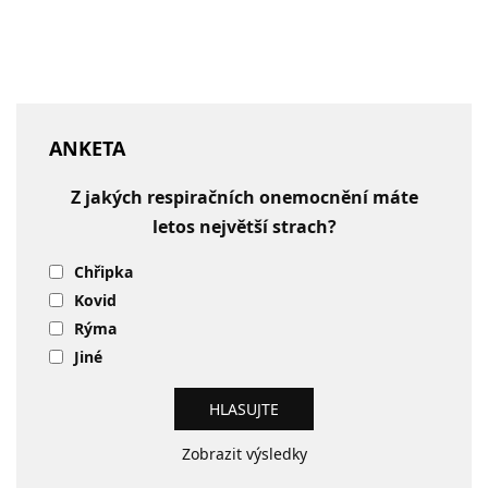
ANKETA
Z jakých respiračních onemocnění máte
letos největší strach?
Chřipka
Kovid
Rýma
Jiné
Zobrazit výsledky