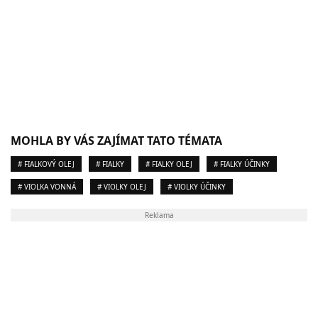
MOHLA BY VÁS ZAJÍMAT TATO TÉMATA
# FIALKOVÝ OLEJ
# FIALKY
# FIALKY OLEJ
# FIALKY ÚČINKY
# VIOLKA VONNÁ
# VIOLKY OLEJ
# VIOLKY ÚČINKY
Reklama