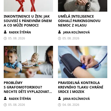
INKONTINENCE U ŽEN: JAK
UMĚLÁ INTELIGENCE
SOUVISÍ S PÁNEVNÍM DNEM
ODHALÍ PARKINSONOVU
A CO MŮŽE POMOCI
NEMOC Z HLASU
RADEK ŠTĚPÁN
JANA KOLÍNKOVÁ
05. 08. 2026
05. 08. 2026
PROBLÉMY
PRAVIDELNÁ KONTROLA
S GRAFOMOTORIKOU?
KREVNÍHO TLAKU CHRÁNÍ
NECHTE DĚTI VYPLAZOVAT
SRDCE I MOZEK
JAZYK A MALOVAT PO
RADEK ŠTĚPÁN
JANA KOLÍNKOVÁ
ZDECH
05. 08. 2026
04. 08. 2026