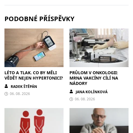
PODOBNÉ PŘÍSPĚVKY
LÉTO A TLAK. CO BY MĚLI
PRŮLOM V ONKOLOGII:
VĚDĚT NEJEN HYPERTONICI?
MRNA VAKCÍNY CÍLÍ NA
NÁDORY
RADEK ŠTĚPÁN
JANA KOLÍNKOVÁ
06. 08. 2026
06. 08. 2026