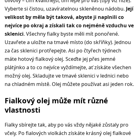
olivový – čím kvalitnější, tím lépe pro vás (tipy viz níže).
Vyberte si čistou, uzavíratelnou skleněnou nádobu.
Její
velikost by měla být taková, abyste ji naplnili co
nejvíce po okraj a získali tak co nejméně vzduchu ve
sklenici
. Všechny fialky byste měli mít ponořené.
Uzavřete a uložte na tmavé místo (do skříňky). Jednou
za čas sklenici protřepejte. Asi po čtyřech týdnech
máte hotový fialkový olej. Sceďte jej přes jemné
plátýnko a to co nejvíce vyždímejte, ať získáte všechen
možný olej. Skladujte ve tmavé sklenici v lednici nebo
na chladném místě. Olej můžete používat asi jeden rok.
Fialkový olej může mít různé
vlastnosti
Fialky sbírejte tak, aby po vás vždy nějaké zůstaly pro
včely. Po fialových violkách získáte krásný olej fialkové