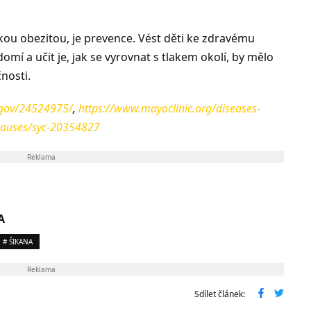
skou obezitou, je prevence. Vést děti ke zdravému
omí a učit je, jak se vyrovnat s tlakem okolí, by mělo
čnosti.
.gov/24524975/
,
https://www.mayoclinic.org/diseases-
causes/syc-20354827
Reklama
A
# ŠIKANA
Reklama
Sdílet článek: