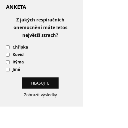
ANKETA
Z jakých respiračních
onemocnění máte letos
největší strach?
Chřipka
Kovid
Rýma
Jiné
Zobrazit výsledky