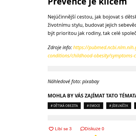
Prevence je klíčem
Nejúčinnější cestou, jak bojovat s dět
životnímu stylu, budovat jejich sebevěd
být prioritou jak rodiny, tak celé spole
Zdroje info:
https://pubmed.ncbi.nlm.nih
conditions/childhood-obesity/symptoms-
Náhledové foto: pixabay
MOHLA BY VÁS ZAJÍMAT TATO TÉMAT
# DĚTSKÁ OBEZITA
# EMOCE
# JÍDELNÍČEK
Diskuze
0