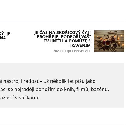
JE ČAS NA SKOŘICOVÝ ČAJ!
Ý: JE
PROHŘEJE, PODPOŘÍ VAŠI
 NA
IMUNITU A POMŮŽE S
TRÁVENÍM
NÁSLEDUJÍCÍ PŘÍSPĚVEK
 nástroj i radost – už několik let píšu jako
ci se nejraději ponořím do knih, filmů, bazénu,
azlení s kočkami.