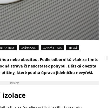
TIPY A TRIKY
ZAJÍMAVOSTI
ZDRAVÁ STRAVA
ZDRAVÍ
dváhou nebo obezitou. Podle odborníků však za tímto
odná strava či nedostatek pohybu. Dětská obezita
příčiny, které pouhá úprava jídelníčku nevyřeší.
Reklama
í izolace
ního tlaku přes vliv sociálních sítí až po nudu