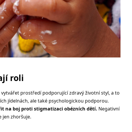
jí roli
y vytvářet prostředí podporující zdravý životní styl, a to
ních jídelnách, ale také psychologickou podporou.
t na boj proti stigmatizaci obézních dětí.
Negativní
e jen zhoršuje.