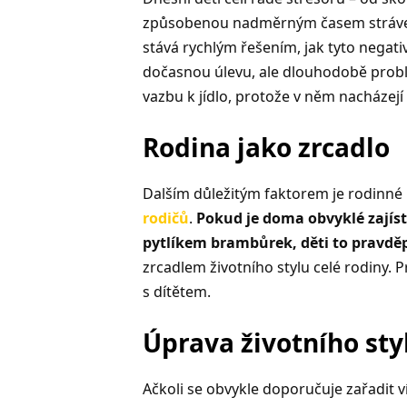
způsobenou nadměrným časem stráven
stává rychlým řešením, jak tyto negativ
dočasnou úlevu, ale dlouhodobě problém
vazbu k jídlo, protože v něm nacházejí 
Rodina jako zrcadlo
Dalším důležitým faktorem je rodinné p
rodičů
.
Pokud je doma obvyklé zajíst 
pytlíkem brambůrek, děti to pravd
zrcadlem životního stylu celé rodiny. 
s dítětem.
Úprava životního sty
Ačkoli se obvykle doporučuje zařadit v