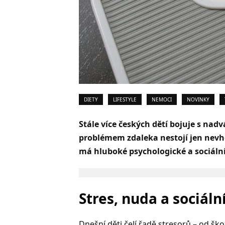
DIETY
LIFESTYLE
NEMOCI
NOVINKY
Stále více českých dětí bojuje s na
problémem zdaleka nestojí jen nevh
má hluboké psychologické a sociální 
Stres, nuda a sociáln
Dnešní děti čelí řadě stresorů – od škol