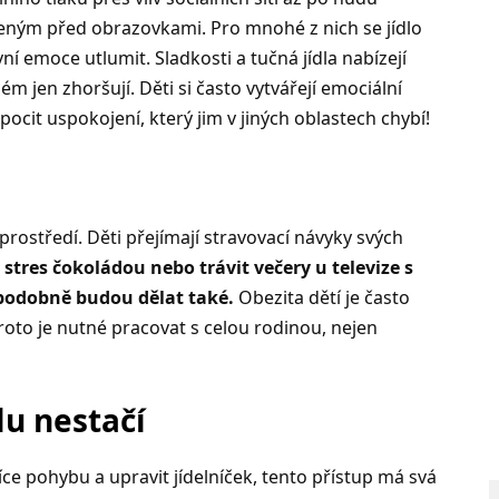
ým před obrazovkami. Pro mnohé z nich se jídlo
ní emoce utlumit. Sladkosti a tučná jídla nabízejí
 jen zhoršují. Děti si často vytvářejí emociální
pocit uspokojení, který jim v jiných oblastech chybí!
rostředí. Děti přejímají stravovací návyky svých
stres čokoládou nebo trávit večery u televize s
ěpodobně budou dělat také.
Obezita dětí je často
Proto je nutné pracovat s celou rodinou, nejen
lu nestačí
íce pohybu a upravit jídelníček, tento přístup má svá