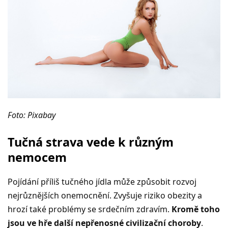
Foto: Pixabay
Tučná strava vede k různým
nemocem
Pojídání příliš tučného jídla může způsobit rozvoj
nejrůznějších onemocnění. Zvyšuje riziko obezity a
hrozí také problémy se srdečním zdravím.
Kromě toho
jsou ve hře další nepřenosné civilizační choroby
.