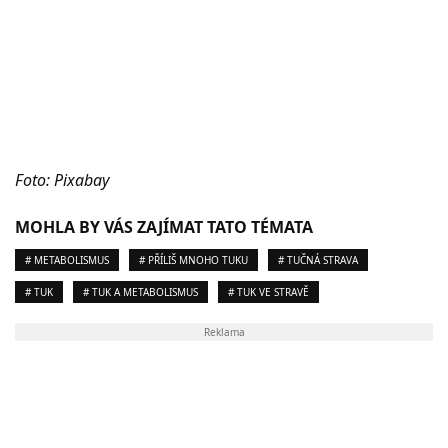
Foto: Pixabay
MOHLA BY VÁS ZAJÍMAT TATO TÉMATA
# METABOLISMUS
# PŘÍLIŠ MNOHO TUKU
# TUČNÁ STRAVA
# TUK
# TUK A METABOLISMUS
# TUK VE STRAVĚ
Reklama