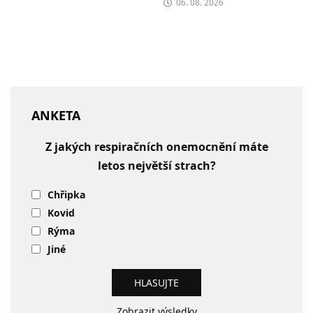
06. 08. 2026
ANKETA
Z jakých respiračních onemocnění máte
letos největší strach?
Chřipka
Kovid
Rýma
Jiné
Zobrazit výsledky