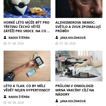
HORKÉ LÉTO MŮŽE BÝT PRO
ALZHEIMEROVA NEMOC:
TŘETINU ČECHŮ VĚTŠÍ
SVĚTLO A ZVUK ZPOMALUJÍ
ZÁTĚŽÍ PRO SRDCE. NA CO SI
PRŮBĚH
DÁT POZOR?
RADEK ŠTĚPÁN
JANA KOLÍNKOVÁ
07. 08. 2026
07. 08. 2026
LÉTO A TLAK. CO BY MĚLI
PRŮLOM V ONKOLOGII:
VĚDĚT NEJEN HYPERTONICI?
MRNA VAKCÍNY CÍLÍ NA
NÁDORY
RADEK ŠTĚPÁN
JANA KOLÍNKOVÁ
06. 08. 2026