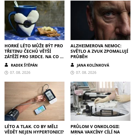
HORKÉ LÉTO MŮŽE BÝT PRO
ALZHEIMEROVA NEMOC:
TŘETINU ČECHŮ VĚTŠÍ
SVĚTLO A ZVUK ZPOMALUJÍ
ZÁTĚŽÍ PRO SRDCE. NA CO SI
PRŮBĚH
DÁT POZOR?
RADEK ŠTĚPÁN
JANA KOLÍNKOVÁ
07. 08. 2026
07. 08. 2026
LÉTO A TLAK. CO BY MĚLI
PRŮLOM V ONKOLOGII:
VĚDĚT NEJEN HYPERTONICI?
MRNA VAKCÍNY CÍLÍ NA