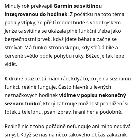
Minulý rok překvapil
Garmin se svítilnou
integrovanou do hodinek
. Z počátku na toto téma
padaly vtípky, že příští model bude s vodotryskem.
Jenže ta svítilna se ukázala plně funkční třeba jako
bezpečnostní prvek, když jdete běhat a začne se
stmívat. Má funkci stroboskopu, kdy střídá bílé a
červené světlo podle pohybu ruky. Běžec je tak lépe
vidět.
K druhé otázce. Já mám rád, když to, co je na seznamu
funkcí, reálně funguje. Často hlavně u levných
neznačkových hodinek
vidíme v popisu nekonečný
seznam funkcí
, který zahrnuje možnost prohlížení si
fotek z telefonu, psaní zpráv, hraní her a podobně.
Reálně nic z toho pořádně nefunguje ani mi to nedává
smysl. Když se nás na něco takového občas zákazník