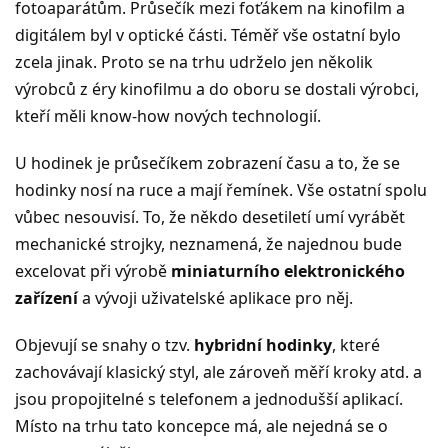
fotoaparátům. Průsečík mezi foťákem na kinofilm a
digitálem byl v optické části. Téměř vše ostatní bylo
zcela jinak. Proto se na trhu udrželo jen několik
výrobců z éry kinofilmu a do oboru se dostali výrobci,
kteří měli know-how nových technologií.
U hodinek je průsečíkem zobrazení času a to, že se
hodinky nosí na ruce a mají řemínek. Vše ostatní spolu
vůbec nesouvisí. To, že někdo desetiletí umí vyrábět
mechanické strojky, neznamená, že najednou bude
excelovat při výrobě
miniaturního elektronického
zařízení
a vývoji uživatelské aplikace pro něj.
Objevují se snahy o tzv.
hybridní hodinky
, které
zachovávají klasický styl, ale zároveň měří kroky atd. a
jsou propojitelné s telefonem a jednodušší aplikací.
Místo na trhu tato koncepce má, ale nejedná se o