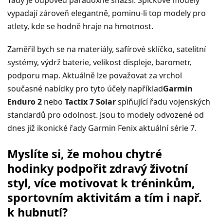
Tady je odpověď paradoxně snazší. Špičkové modely
vypadají zároveň elegantně, pominu-li top modely pro
atlety, kde se hodně hraje na hmotnost.
Zaměřil bych se na materiály, safírové sklíčko, satelitní
systémy, výdrž baterie, velikost displeje, barometr,
podporu map. Aktuálně lze považovat za vrchol
současné nabídky pro tyto účely například
Garmin
Enduro 2
nebo
Tactix 7 Solar
splňující řadu vojenských
standardů pro odolnost. Jsou to modely odvozené od
dnes již ikonické řady Garmin Fenix aktuální série 7.
Myslíte si, že mohou chytré
hodinky podpořit zdravý životní
styl, více motivovat k tréninkům,
sportovním aktivitám a tím i např.
k hubnutí?