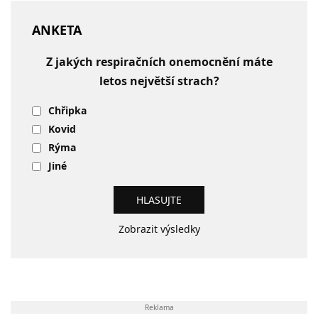
ANKETA
Z jakých respiračních onemocnění máte
letos největší strach?
Chřipka
Kovid
Rýma
Jiné
Zobrazit výsledky
Reklama