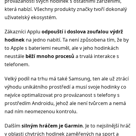
provázanosti svých hodinek s ostatními zařízeními,
která nabízí. Všechny produkty značky tvoří dokonalý
uživatelský ekosystém.
Zákazníci Applu
odpouští i doslova zoufalou výdrž
hodinek
na jedno nabití. Ta není způsobena tím, že by
to Apple s bateriemi neuměl, ale v jeho hodinkách
neustále
běží mnoho procesů
a trvalá interakce s
telefonem.
Velký podíl na trhu má také Samsung, ten ale už ztrácí
výhodu unikátního prostředí a musí svoje hodinky co
nejvíce optimalizovat pro provázanost s telefony s
prostředím Androidu, jehož ale není tvůrcem a nemá
nad ním neomezenou kontrolu.
Dalším
silným hráčem je Garmin
. Je to nejsilnější hráč
v oblasti chytrých hodinek zaměřených na sport a