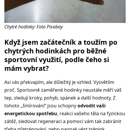
Chytré hodinky: Foto Pixabay
Když jsem začátečník a toužím po
chytrých hodinkách pro běžné
sportovní využití, podle čeho si
mám vybrat?
Asi vás překvapím, ale důležitý je vzhled. Vysvětlím
proč. Sportovně zaměřené hodinky neustále měří váš
tep, sledují kroky, pohyb, spánek a další hodnoty. Z
tohoto „šmírování“ jsou schopny
odvodit vaši
energetickou spotřebu
, reakci vašeho těla na fyzickou
zátěž, sledovat regeneraci a pomoci vám tak zabránit
třeba přetrénování, nebo naopak vést trénink