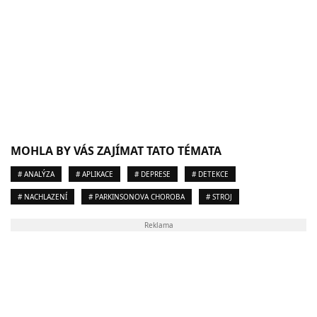
MOHLA BY VÁS ZAJÍMAT TATO TÉMATA
# ANALÝZA
# APLIKACE
# DEPRESE
# DETEKCE
# NACHLAZENÍ
# PARKINSONOVA CHOROBA
# STROJ
Reklama