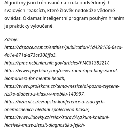
Algoritmy jsou trénované na zcela podvědomých
svalových reakcích, které člověk nedokáže vědomě
ovládat. Oklamat inteligentní program pouhým hraním
je prakticky vyloučené.
Zdroje:
https://dspace.cvut.cz/entities/publication/1d428166-6eca-
4b1e-871d-d73ce308ffa3,
https://pmc.ncbi.nlm.nih.gov/articles/PMC8138221/,
https://www.psychiatry.org/news-room/apa-blogs/vocal-
biomarkers-for-mental-health,
https://www.prolekare.cz/tema-mesice/ai-pozna-zvysene-
riziko-diabetu-z-hlasu-v-mobilu-140997,
https://vzacni.cz/evropska-konference-o-vzacnych-
onemocnenich-hledani-spolecneho-hlasu/,
https://www.lidovky.cz/relax/zdravi/vyzkum-kmitani-
hlasivek-muze-zlepsit-diagnostiku-jejich-