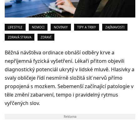
LIFESTYLE
NEMOCI
NOVINKY
TIPY A TRIKY
ZAJÍMAVOSTI
ZDRAVÁ STRAVA
ZDRAVÍ
Běžná návštěva ordinace obnáší odběry krve a
nepříjemná fyzická vyšetření. Lékaři přitom objevili
diagnostický potenciál ukrytý v lidské mluvě. Hlasivky a
svaly obličeje řídí nesmírně složitá síť nervů přímo
propojená s mozkem. Sebemenší začínající patologie v
těle změní zabarvení, tempo i pravidelný rytmus
vyřčených slov.
Reklama