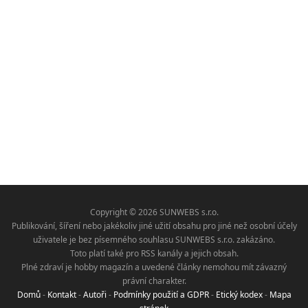
Copyright © 2026 SUNWEBS s.r.o.
Publikování, šíření nebo jakékoliv jiné užití obsahu pro jiné než osobní účely
uživatele je bez písemného souhlasu SUNWEBS s.r.o. zakázáno.
Toto platí také pro RSS kanály a jejich obsah.
Plné zdraví je hobby magazín a uvedené články nemohou mít závazný
právní charakter.
Domů
-
Kontakt
-
Autoři
-
Podmínky použití a GDPR
-
Etický kodex
-
Mapa