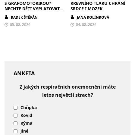
S GRAFOMOTORIKOU?
KREVNÍHO TLAKU CHRÁNÍ
NECHTE DĚTI VYPLAZOVAT
SRDCE I MOZEK
JAZYK A MALOVAT PO
RADEK ŠTĚPÁN
JANA KOLÍNKOVÁ
ZDECH
05. 08. 2026
04. 08. 2026
ANKETA
Z jakých respiračních onemocnění máte
letos největší strach?
Chřipka
Kovid
Rýma
Jiné