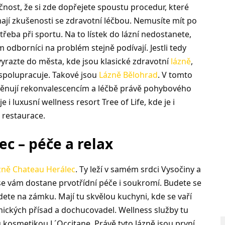
nost, že si zde dopřejete spoustu procedur, které
mají zkušenosti se zdravotní léčbou. Nemusíte mít po
třeba při sportu. Na to lístek do lázní nedostanete,
m odborníci na problém stejně podívají. Jestli tedy
yrazte do města, kde jsou klasické zdravotní
lázně
,
i spolupracuje. Takové jsou
Lázně Bělohrad
. V tomto
nují rekonvalescencím a léčbě právě pohybového
e i luxusní wellness resort Tree of Life, kde je i
á restaurace.
c – péče a relax
zně Chateau Herálec
. Ty leží v samém srdci Vysočiny a
 se vám dostane prvotřídní péče i soukromí. Budete se
udete na zámku. Mají tu skvělou kuchyni, kde se vaří
ických přísad a dochucovadel. Wellness služby tu
 kosmetikou L´Occitane. Právě tyto lázně jsou první