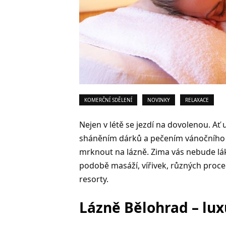
KOMERČNÍ SDĚLENÍ
NOVINKY
RELAXACE
Nejen v létě se jezdí na dovolenou. Ať 
sháněním dárků a pečením vánočního c
mrknout na lázně. Zima vás nebude láka
podobě masáží, vířivek, různých proce
resorty.
Lázně Bělohrad – lux