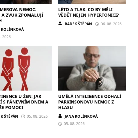
IMEROVA NEMOC:
LÉTO A TLAK. CO BY MĚLI
 A ZVUK ZPOMALUJÍ
VĚDĚT NEJEN HYPERTONICI?
H
RADEK ŠTĚPÁN
06. 08. 2026
A KOLÍNKOVÁ
8. 2026
INENCE U ŽEN: JAK
UMĚLÁ INTELIGENCE ODHALÍ
Í S PÁNEVNÍM DNEM A
PARKINSONOVU NEMOC Z
ŽE POMOCI
HLASU
K ŠTĚPÁN
05. 08. 2026
JANA KOLÍNKOVÁ
05. 08. 2026