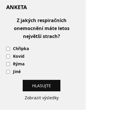
ANKETA
Z jakých respiračních
onemocnění máte letos
největší strach?
Chřipka
Kovid
Rýma
Jiné
Zobrazit výsledky