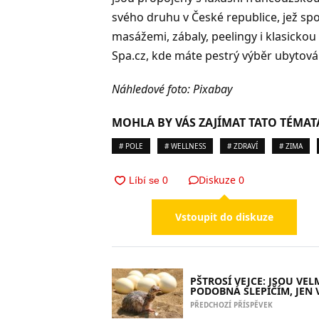
svého druhu v České republice, jež sp
masážemi, zábaly, peelingy i klasicko
Spa.cz, kde máte pestrý výběr ubytová
Náhledové foto: Pixabay
MOHLA BY VÁS ZAJÍMAT TATO TÉMAT
# POLE
# WELLNESS
# ZDRAVÍ
# ZIMA
Diskuze
0
Vstoupit do diskuze
PŠTROSÍ VEJCE: JSOU VEL
PODOBNÁ SLEPIČÍM, JEN 
PŘEDCHOZÍ PŘÍSPĚVEK