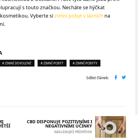
olupracují s touto značkou. Necháte se hýčkat
u kosmetikou. Vyberte si
zimní pobyt v lázních
na
ní.
A
# ZIMNÍ DOVOLENÉ
# ZIMNÍ POBYT
# ZIMNÍ POBYTY
Sdílet článek:
MI
CBD DISPONUJE POZITIVNÍMI I
VĚTŠÍ
NEGATIVNÍMI ÚČINKY
NÁSLEDUJÍCÍ PŘÍSPĚVEK