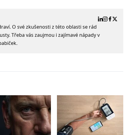
aví. O své zkušenosti z této oblasti se rád
usty. Třeba vás zaujmou i zajímavé nápady v
babiček.