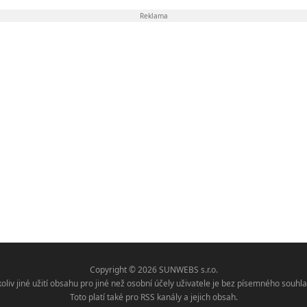
Reklama
Copyright © 2026 SUNWEBS s.r.o.
koliv jiné užití obsahu pro jiné než osobní účely uživatele je bez písemného sou
Toto platí také pro RSS kanály a jejich obsah.