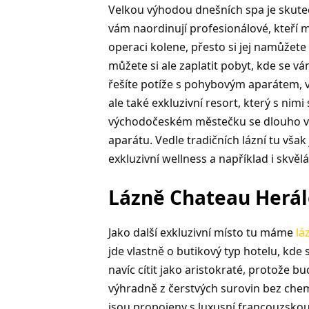
Velkou výhodou dnešních spa je skuteč
vám naordinují profesionálové, kteří 
operaci kolene, přesto si jej namůžete 
můžete si ale zaplatit pobyt, kde se vá
řešíte potíže s pohybovým aparátem, v
ale také exkluzivní resort, který s nim
východočeském městečku se dlouho vě
aparátu. Vedle tradičních lázní tu však j
exkluzivní wellness a například i skvěl
Lázně Chateau Herále
Jako další exkluzivní místo tu máme
lá
jde vlastně o butikový typ hotelu, kde
navíc cítit jako aristokraté, protože b
výhradně z čerstvých surovin bez chem
jsou propojeny s luxusní francouzskou