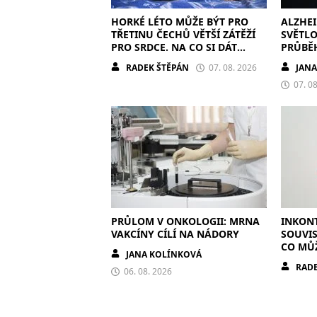
HORKÉ LÉTO MŮŽE BÝT PRO
ALZHE
TŘETINU ČECHŮ VĚTŠÍ ZÁTĚŽÍ
SVĚTLO
PRO SRDCE. NA CO SI DÁT
PRŮBĚ
POZOR?
RADEK ŠTĚPÁN
07. 08. 2026
JAN
07. 0
PRŮLOM V ONKOLOGII: MRNA
INKONT
VAKCÍNY CÍLÍ NA NÁDORY
SOUVIS
CO MŮ
JANA KOLÍNKOVÁ
RADE
06. 08. 2026