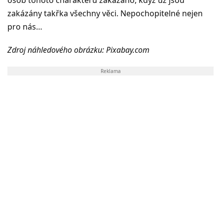
osob tohoto charakteru zakázáno, když už jsou
zakázány takřka všechny věci. Nepochopitelné nejen
pro nás…
Zdroj náhledového obrázku: Pixabay.com
Reklama