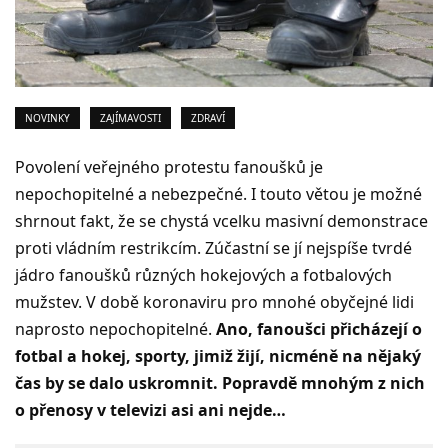
NOVINKY
ZAJÍMAVOSTI
ZDRAVÍ
Povolení veřejného protestu fanoušků je
nepochopitelné a nebezpečné. I touto větou je možné
shrnout fakt, že se chystá vcelku masivní demonstrace
proti vládním restrikcím. Zúčastní se jí nejspíše tvrdé
jádro fanoušků různých hokejových a fotbalových
mužstev. V době koronaviru pro mnohé obyčejné lidi
naprosto nepochopitelné.
Ano, fanoušci přicházejí o
fotbal a hokej, sporty, jimiž žijí, nicméně na nějaký
čas by se dalo uskromnit. Popravdě mnohým z nich
o přenosy v televizi asi ani nejde…