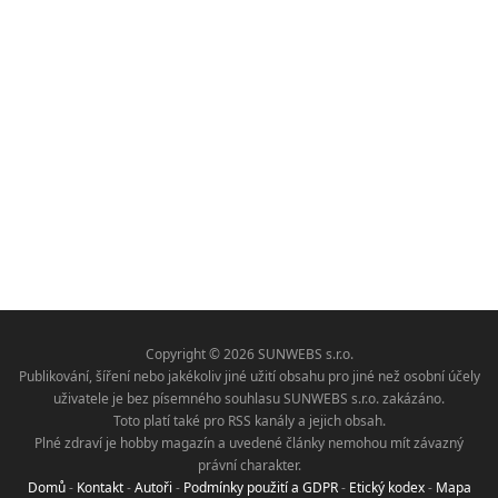
Copyright © 2026 SUNWEBS s.r.o.
Publikování, šíření nebo jakékoliv jiné užití obsahu pro jiné než osobní účely
uživatele je bez písemného souhlasu SUNWEBS s.r.o. zakázáno.
Toto platí také pro RSS kanály a jejich obsah.
Plné zdraví je hobby magazín a uvedené články nemohou mít závazný
právní charakter.
Domů
-
Kontakt
-
Autoři
-
Podmínky použití a GDPR
-
Etický kodex
-
Mapa