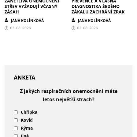
ZÁNĚTLIVÁ ONEMOCNĚNÍ
PREVENCE A VČASNÁ
STŘEV VYŽADUJÍ VČASNÝ
DIAGNOSTIKA ŠEDÉHO
ZÁSAH
ZÁKALU ZACHRÁNÍ ZRAK
JANA KOLÍNKOVÁ
JANA KOLÍNKOVÁ
03. 08. 2026
02. 08. 2026
ANKETA
Z jakých respiračních onemocnění máte
letos největší strach?
Chřipka
Kovid
Rýma
Jiné