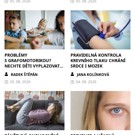
05. 08. 2026
05. 08. 2026
PROBLÉMY
PRAVIDELNÁ KONTROLA
S GRAFOMOTORIKOU?
KREVNÍHO TLAKU CHRÁNÍ
NECHTE DĚTI VYPLAZOVAT
SRDCE I MOZEK
JAZYK A MALOVAT PO
RADEK ŠTĚPÁN
JANA KOLÍNKOVÁ
ZDECH
05. 08. 2026
04. 08. 2026