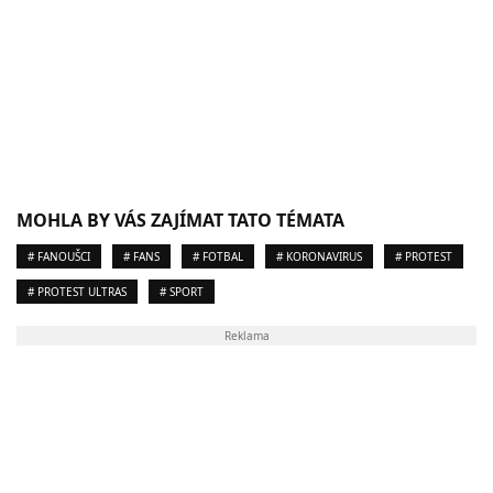
MOHLA BY VÁS ZAJÍMAT TATO TÉMATA
# FANOUŠCI
# FANS
# FOTBAL
# KORONAVIRUS
# PROTEST
# PROTEST ULTRAS
# SPORT
Reklama