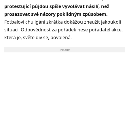
protestující půjdou spíše vyvolávat násilí, než
prosazovat své názory poklidným způsobem.
Fotbaloví chuligáni zkrátka dokážou zneužít jakoukoli
situaci. Odpovědnost za pořádek nese pořadatel akce,
která je, světe div se, povolená.
Reklama