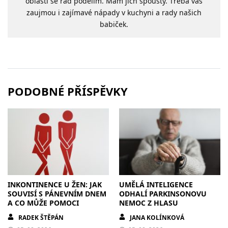
oblasti se rád podělím. Mám jich spousty. Třeba vás
zaujmou i zajímavé nápady v kuchyni a rady našich
babiček.
PODOBNÉ PŘÍSPĚVKY
INKONTINENCE U ŽEN: JAK
UMĚLÁ INTELIGENCE
SOUVISÍ S PÁNEVNÍM DNEM
ODHALÍ PARKINSONOVU
A CO MŮŽE POMOCI
NEMOC Z HLASU
RADEK ŠTĚPÁN
JANA KOLÍNKOVÁ