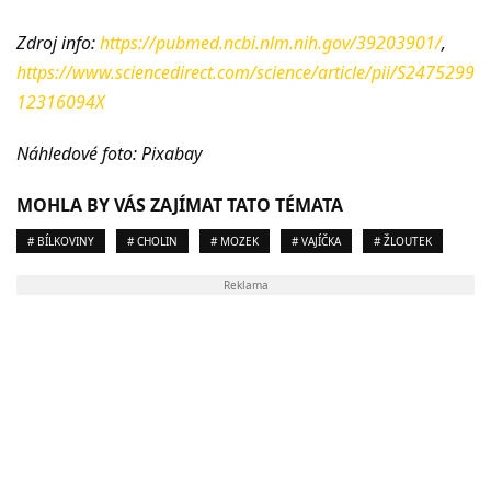
Zdroj info:
https://pubmed.ncbi.nlm.nih.gov/39203901/
,
https://www.sciencedirect.com/science/article/pii/S2475299
12316094X
Náhledové foto: Pixabay
MOHLA BY VÁS ZAJÍMAT TATO TÉMATA
# BÍLKOVINY
# CHOLIN
# MOZEK
# VAJÍČKA
# ŽLOUTEK
Reklama