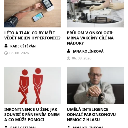
LÉTO A TLAK. CO BY MĚLI
PRŮLOM V ONKOLOGII:
VĚDĚT NEJEN HYPERTONICI?
MRNA VAKCÍNY CÍLÍ NA
NÁDORY
RADEK ŠTĚPÁN
JANA KOLÍNKOVÁ
06. 08. 2026
06. 08. 2026
INKONTINENCE U ŽEN: JAK
UMĚLÁ INTELIGENCE
SOUVISÍ S PÁNEVNÍM DNEM
ODHALÍ PARKINSONOVU
A CO MŮŽE POMOCI
NEMOC Z HLASU
RADEK ŠTĚPÁN
JANA KOLÍNKOVÁ