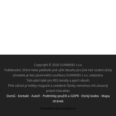
Copyright © 2026 SUNWEBS s.r.o.
Publikování, šíření nebo jakékoliv jiné užití obsahu pro jiné než osobní účely
uživatele je bez písemného souhlasu SUNWEBS s.r.o. zakázáno.
Toto platí také pro RSS kanály a jejich obsah.
Plné zdraví je hobby magazín a uvedené články nemohou mít závazný
právní charakter.
Domů
-
Kontakt
-
Autoři
-
Podmínky použití a GDPR
-
Etický kodex
-
Mapa
stránek
Nastavení personalizace