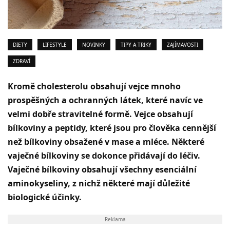
DIETY
LIFESTYLE
NOVINKY
TIPY A TRIKY
ZAJÍMAVOSTI
ZDRAVÍ
Kromě cholesterolu obsahují vejce mnoho
prospěšných a ochranných látek, které navíc ve
velmi dobře stravitelné formě. Vejce obsahují
bílkoviny a peptidy, které jsou pro člověka cennější
než bílkoviny obsažené v mase a mléce. Některé
vaječné bílkoviny se dokonce přidávají do léčiv.
Vaječné bílkoviny obsahují všechny esenciální
aminokyseliny, z nichž některé mají důležité
biologické účinky.
Reklama