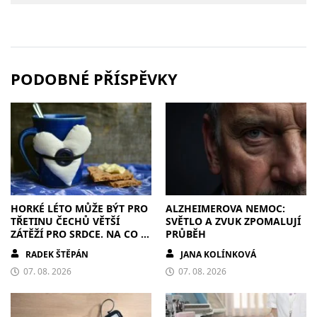
PODOBNÉ PŘÍSPĚVKY
HORKÉ LÉTO MŮŽE BÝT PRO
ALZHEIMEROVA NEMOC:
TŘETINU ČECHŮ VĚTŠÍ
SVĚTLO A ZVUK ZPOMALUJÍ
ZÁTĚŽÍ PRO SRDCE. NA CO SI
PRŮBĚH
DÁT POZOR?
RADEK ŠTĚPÁN
JANA KOLÍNKOVÁ
07. 08. 2026
07. 08. 2026