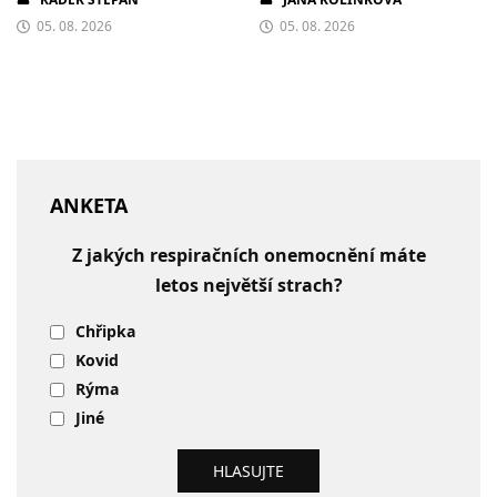
05. 08. 2026
05. 08. 2026
ANKETA
Z jakých respiračních onemocnění máte
letos největší strach?
Chřipka
Kovid
Rýma
Jiné