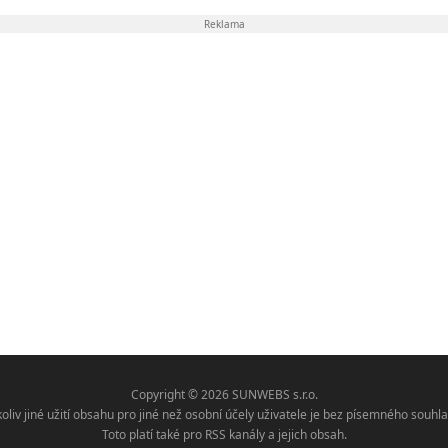
Reklama
Copyright © 2026 SUNWEBS s.r.o.
koliv jiné užití obsahu pro jiné než osobní účely uživatele je bez písemného sou
Toto platí také pro RSS kanály a jejich obsah.