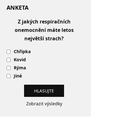
ANKETA
Z jakých respiračních
onemocnění máte letos
největší strach?
Chřipka
Kovid
Rýma
Jiné
Zobrazit výsledky