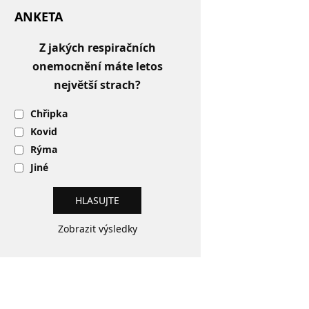
ANKETA
Z jakých respiračních
onemocnění máte letos
největší strach?
Chřipka
Kovid
Rýma
Jiné
Zobrazit výsledky