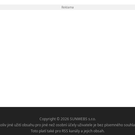
Reklama
Copyright © 2026 SUNWEBS s.r.o.
koliv jiné užití obsahu pro jiné než osobní účely uživatele je bez písemného sou
Toto platí také pro RSS kanály a jejich obsah.