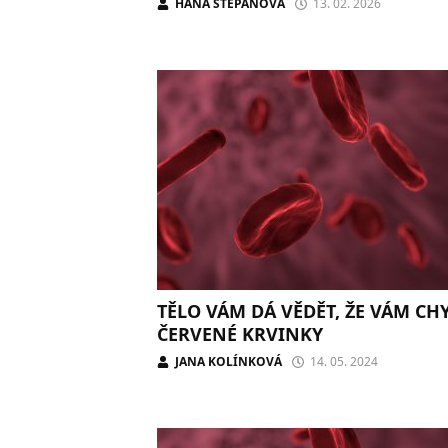
HANA ŠTĚPÁNOVÁ
13. 02. 2026
TĚLO VÁM DÁ VĚDĚT, ŽE VÁM CH
ČERVENÉ KRVINKY
JANA KOLÍNKOVÁ
14. 05. 2024