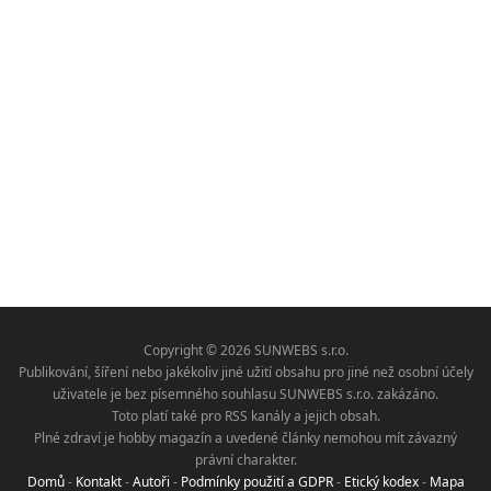
Copyright © 2026 SUNWEBS s.r.o.
Publikování, šíření nebo jakékoliv jiné užití obsahu pro jiné než osobní účely
uživatele je bez písemného souhlasu SUNWEBS s.r.o. zakázáno.
Toto platí také pro RSS kanály a jejich obsah.
Plné zdraví je hobby magazín a uvedené články nemohou mít závazný
právní charakter.
Domů
-
Kontakt
-
Autoři
-
Podmínky použití a GDPR
-
Etický kodex
-
Mapa