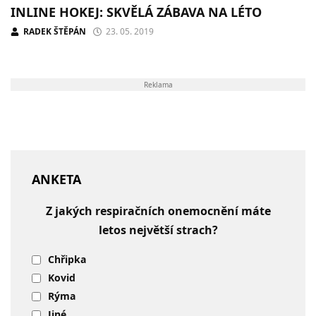
INLINE HOKEJ: SKVĚLÁ ZÁBAVA NA LÉTO
RADEK ŠTĚPÁN
23. 05. 2019
Reklama
ANKETA
Z jakých respiračních onemocnění máte
letos největší strach?
Chřipka
Kovid
Rýma
Jiné