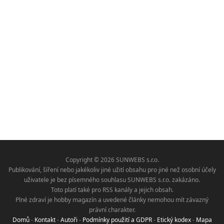
Copyright © 2026 SUNWEBS s.r.o.
Publikování, šíření nebo jakékoliv jiné užití obsahu pro jiné než osobní účely
uživatele je bez písemného souhlasu SUNWEBS s.r.o. zakázáno.
Toto platí také pro RSS kanály a jejich obsah.
Plné zdraví je hobby magazín a uvedené články nemohou mít závazný
právní charakter.
Domů
-
Kontakt
-
Autoři
-
Podmínky použití a GDPR
-
Etický kodex
-
Mapa