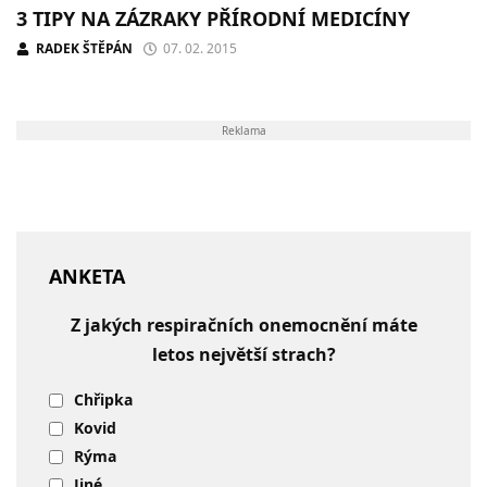
3 TIPY NA ZÁZRAKY PŘÍRODNÍ MEDICÍNY
RADEK ŠTĚPÁN
07. 02. 2015
Reklama
ANKETA
Z jakých respiračních onemocnění máte
letos největší strach?
Chřipka
Kovid
Rýma
Jiné