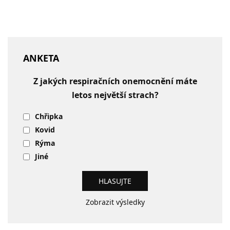
ANKETA
Z jakých respiračních onemocnění máte
letos největší strach?
Chřipka
Kovid
Rýma
Jiné
Zobrazit výsledky