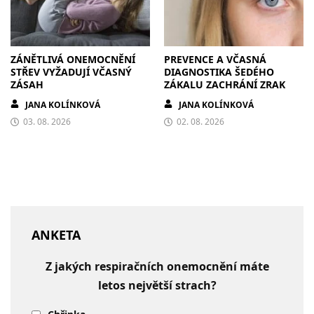
ZÁNĚTLIVÁ ONEMOCNĚNÍ
PREVENCE A VČASNÁ
STŘEV VYŽADUJÍ VČASNÝ
DIAGNOSTIKA ŠEDÉHO
ZÁSAH
ZÁKALU ZACHRÁNÍ ZRAK
JANA KOLÍNKOVÁ
JANA KOLÍNKOVÁ
03. 08. 2026
02. 08. 2026
ANKETA
Z jakých respiračních onemocnění máte
letos největší strach?