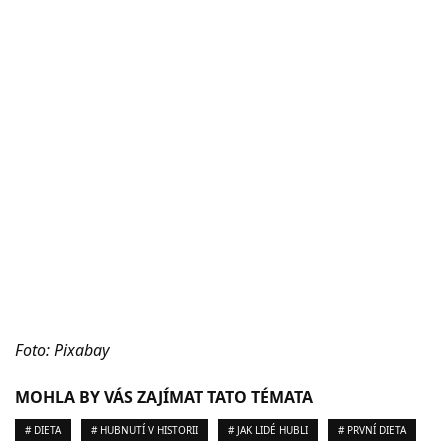
Foto: Pixabay
MOHLA BY VÁS ZAJÍMAT TATO TÉMATA
# DIETA
# HUBNUTÍ V HISTORII
# JAK LIDÉ HUBLI
# PRVNÍ DIETA