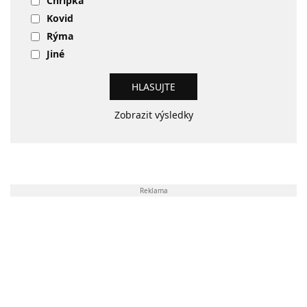
Chřipka
Kovid
Rýma
Jiné
Zobrazit výsledky
Reklama