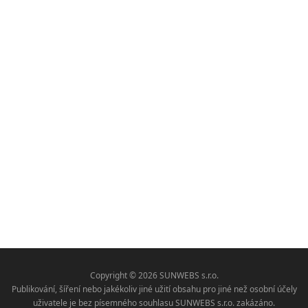
Copyright © 2026 SUNWEBS s.r.o.
Publikování, šíření nebo jakékoliv jiné užití obsahu pro jiné než osobní účely
uživatele je bez písemného souhlasu SUNWEBS s.r.o. zakázáno.