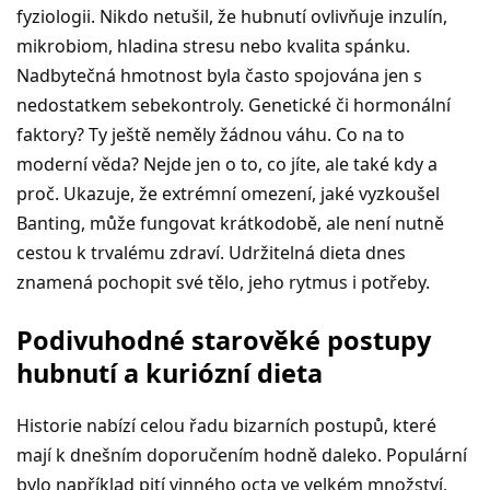
fyziologii. Nikdo netušil, že hubnutí ovlivňuje inzulín,
mikrobiom, hladina stresu nebo kvalita spánku.
Nadbytečná hmotnost byla často spojována jen s
nedostatkem sebekontroly. Genetické či hormonální
faktory? Ty ještě neměly žádnou váhu. Co na to
moderní věda? Nejde jen o to, co jíte, ale také kdy a
proč. Ukazuje, že extrémní omezení, jaké vyzkoušel
Banting, může fungovat krátkodobě, ale není nutně
cestou k trvalému zdraví. Udržitelná dieta dnes
znamená pochopit své tělo, jeho rytmus i potřeby.
Podivuhodné starověké postupy
hubnutí a kuriózní dieta
Historie nabízí celou řadu bizarních postupů, které
mají k dnešním doporučením hodně daleko. Populární
bylo například pití vinného octa ve velkém množství,