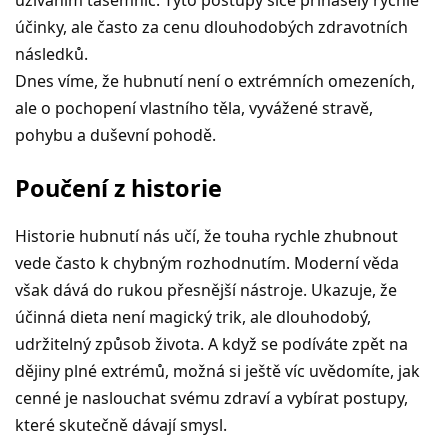
užíváním tasemnic. Tyto postupy sice přinášely rychlé
účinky, ale často za cenu dlouhodobých zdravotních
následků.
Dnes víme, že hubnutí není o extrémních omezeních,
ale o pochopení vlastního těla, vyvážené stravě,
pohybu a duševní pohodě.
Poučení z historie
Historie hubnutí nás učí, že touha rychle zhubnout
vede často k chybným rozhodnutím. Moderní věda
však dává do rukou přesnější nástroje. Ukazuje, že
účinná dieta není magický trik, ale dlouhodobý,
udržitelný způsob života. A když se podíváte zpět na
dějiny plné extrémů, možná si ještě víc uvědomíte, jak
cenné je naslouchat svému zdraví a vybírat postupy,
které skutečně dávají smysl.