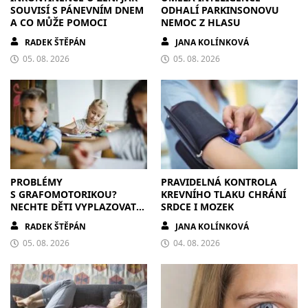
SOUVISÍ S PÁNEVNÍM DNEM
ODHALÍ PARKINSONOVU
A CO MŮŽE POMOCI
NEMOC Z HLASU
RADEK ŠTĚPÁN
JANA KOLÍNKOVÁ
05. 08. 2026
05. 08. 2026
PROBLÉMY
PRAVIDELNÁ KONTROLA
S GRAFOMOTORIKOU?
KREVNÍHO TLAKU CHRÁNÍ
NECHTE DĚTI VYPLAZOVAT
SRDCE I MOZEK
JAZYK A MALOVAT PO
RADEK ŠTĚPÁN
JANA KOLÍNKOVÁ
ZDECH
05. 08. 2026
04. 08. 2026