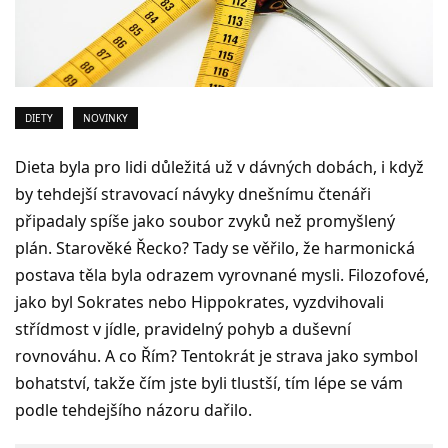
DIETY
NOVINKY
Dieta byla pro lidi důležitá už v dávných dobách, i když
by tehdejší stravovací návyky dnešnímu čtenáři
připadaly spíše jako soubor zvyků než promyšlený
plán. Starověké Řecko? Tady se věřilo, že harmonická
postava těla byla odrazem vyrovnané mysli. Filozofové,
jako byl Sokrates nebo Hippokrates, vyzdvihovali
střídmost v jídle, pravidelný pohyb a duševní
rovnováhu. A co Řím? Tentokrát je strava jako symbol
bohatství, takže čím jste byli tlustší, tím lépe se vám
podle tehdejšího názoru dařilo.