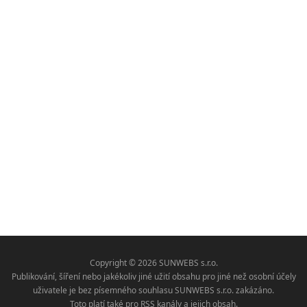
Copyright © 2026 SUNWEBS s.r.o.
Publikování, šíření nebo jakékoliv jiné užití obsahu pro jiné než osobní účely
uživatele je bez písemného souhlasu SUNWEBS s.r.o. zakázáno.
Toto platí také pro RSS kanály a jejich obsah.