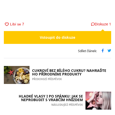
Diskuze
1
Vstoupit do diskuze
Sdílet článek:
CUKROVÍ BEZ BÍLÉHO CUKRU? NAHRAĎTE
HO PŘÍRODNÍMI PRODUKTY
PŘEDCHOZÍ PŘÍSPĚVEK
HLADKÉ VLASY I PO SPÁNKU: JAK SE
NEPROBUDIT S VRABČÍM HNÍZDEM
NÁSLEDUJÍCÍ PŘÍSPĚVEK