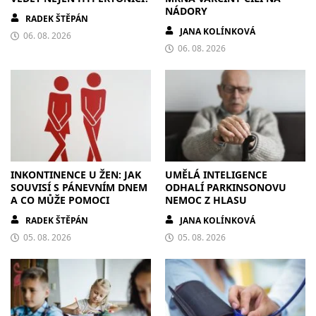
NÁDORY
RADEK ŠTĚPÁN
JANA KOLÍNKOVÁ
06. 08. 2026
06. 08. 2026
INKONTINENCE U ŽEN: JAK
UMĚLÁ INTELIGENCE
SOUVISÍ S PÁNEVNÍM DNEM
ODHALÍ PARKINSONOVU
A CO MŮŽE POMOCI
NEMOC Z HLASU
RADEK ŠTĚPÁN
JANA KOLÍNKOVÁ
05. 08. 2026
05. 08. 2026