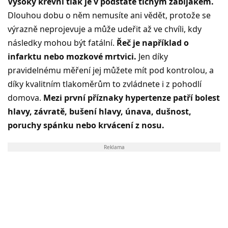
Vysoký krevní tlak je v podstatě tichým zabijákem.
Dlouhou dobu o něm nemusíte ani vědět, protože se
výrazně neprojevuje a může udeřit až ve chvíli, kdy
následky mohou být fatální.
Řeč je například o
infarktu nebo mozkové mrtvici.
Jen díky
pravidelnému měření jej můžete mít pod kontrolou, a
díky kvalitním tlakoměrům to zvládnete i z pohodlí
domova.
Mezi první příznaky hypertenze patří bolest
hlavy, závratě, bušení hlavy, únava, dušnost,
poruchy spánku nebo krvácení z nosu.
Reklama