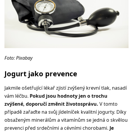
Foto: Pixabay
Jogurt jako prevence
Jakmile ošetřující lékař zjistí zvýšený krevní tlak, nasadí
vám léčbu.
Pokud jsou hodnoty jen o trochu
zvýšené, doporučí změnit životosprávu.
V tomto
případě zařaďte na svůj jídelníček kvalitní jogurty. Díky
obsaženým minerálům a vitamínům se jedná o skvělou
prevenci před srdečními a cévními chorobami.
Je