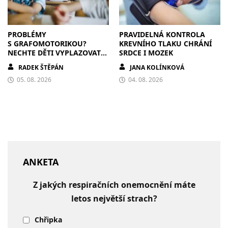
PROBLÉMY
PRAVIDELNÁ KONTROLA
S GRAFOMOTORIKOU?
KREVNÍHO TLAKU CHRÁNÍ
NECHTE DĚTI VYPLAZOVAT
SRDCE I MOZEK
JAZYK A MALOVAT PO
RADEK ŠTĚPÁN
JANA KOLÍNKOVÁ
ZDECH
05. 08. 2026
04. 08. 2026
ANKETA
Z jakých respiračních onemocnění máte
letos největší strach?
Chřipka