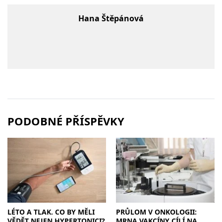
Hana Štěpánová
PODOBNÉ PŘÍSPĚVKY
LÉTO A TLAK. CO BY MĚLI
PRŮLOM V ONKOLOGII:
VĚDĚT NEJEN HYPERTONICI?
MRNA VAKCÍNY CÍLÍ NA