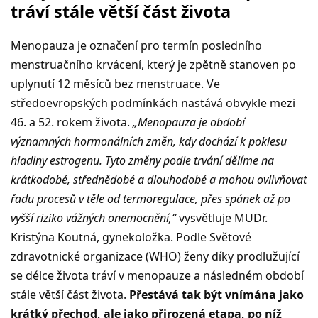
tráví stále větší část života
Menopauza je označení pro termín posledního
menstruačního krvácení, který je zpětně stanoven po
uplynutí 12 měsíců bez menstruace. Ve
středoevropských podmínkách nastává obvykle mezi
46. a 52. rokem života.
„Menopauza je období
významných hormonálních změn, kdy dochází k poklesu
hladiny estrogenu. Tyto změny podle trvání dělíme na
krátkodobé, střednědobé a dlouhodobé a mohou ovlivňovat
řadu procesů v těle od termoregulace, přes spánek až po
vyšší riziko vážných onemocnění,“
vysvětluje MUDr.
Kristýna Koutná, gynekoložka. Podle Světové
zdravotnické organizace (WHO) ženy díky prodlužující
se délce života tráví v menopauze a následném období
stále větší část života.
Přestává tak být vnímána jako
krátký přechod, ale jako přirozená etapa, po níž