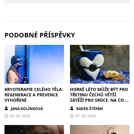
PODOBNÉ PŘÍSPĚVKY
KRYOTERAPIE CELÉHO TĚLA:
HORKÉ LÉTO MŮŽE BÝT PRO
REGENERACE A PREVENCE
TŘETINU ČECHŮ VĚTŠÍ
VYHOŘENÍ
ZÁTĚŽÍ PRO SRDCE. NA CO SI
DÁT POZOR?
JANA KOLÍNKOVÁ
RADEK ŠTĚPÁN
08. 08. 2026
07. 08. 2026