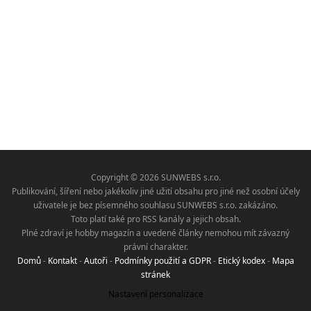
Copyright © 2026 SUNWEBS s.r.o.
Publikování, šíření nebo jakékoliv jiné užití obsahu pro jiné než osobní účely
uživatele je bez písemného souhlasu SUNWEBS s.r.o. zakázáno.
Toto platí také pro RSS kanály a jejich obsah.
Plné zdraví je hobby magazín a uvedené články nemohou mít závazný
právní charakter.
Domů
-
Kontakt
-
Autoři
-
Podmínky použití a GDPR
-
Etický kodex
-
Mapa
stránek
Nastavení personalizace