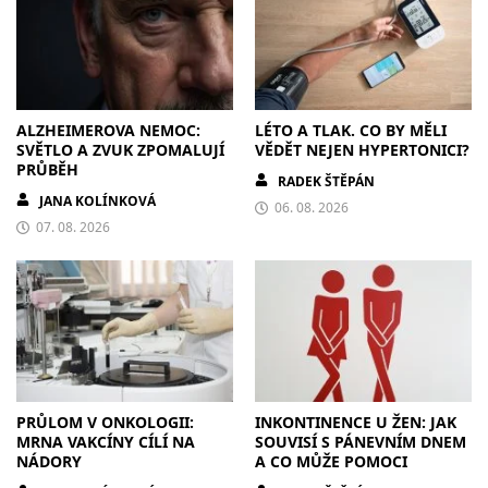
ALZHEIMEROVA NEMOC:
LÉTO A TLAK. CO BY MĚLI
SVĚTLO A ZVUK ZPOMALUJÍ
VĚDĚT NEJEN HYPERTONICI?
PRŮBĚH
RADEK ŠTĚPÁN
JANA KOLÍNKOVÁ
06. 08. 2026
07. 08. 2026
PRŮLOM V ONKOLOGII:
INKONTINENCE U ŽEN: JAK
MRNA VAKCÍNY CÍLÍ NA
SOUVISÍ S PÁNEVNÍM DNEM
NÁDORY
A CO MŮŽE POMOCI