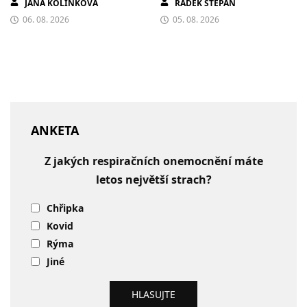
JANA KOLÍNKOVÁ
RADEK ŠTĚPÁN
06. 08. 2026
05. 08. 2026
ANKETA
Z jakých respiračních onemocnění máte
letos největší strach?
Chřipka
Kovid
Rýma
Jiné