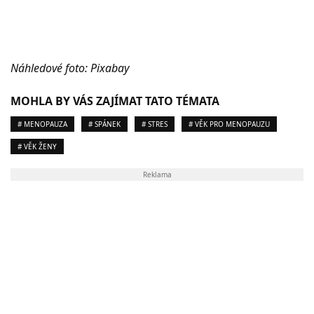
Náhledové foto: Pixabay
MOHLA BY VÁS ZAJÍMAT TATO TÉMATA
# MENOPAUZA
# SPÁNEK
# STRES
# VĚK PRO MENOPAUZU
# VĚK ŽENY
Reklama