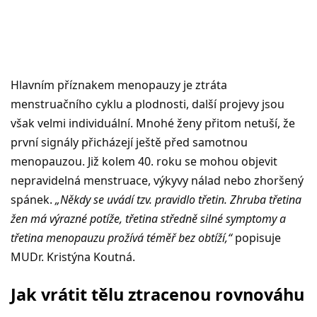
Hlavním příznakem menopauzy je ztráta
menstruačního cyklu a plodnosti, další projevy jsou
však velmi individuální. Mnohé ženy přitom netuší, že
první signály přicházejí ještě před samotnou
menopauzou. Již kolem 40. roku se mohou objevit
nepravidelná menstruace, výkyvy nálad nebo zhoršený
spánek.
„Někdy se uvádí tzv. pravidlo třetin. Zhruba třetina
žen má výrazné potíže, třetina středně silné symptomy a
třetina menopauzu prožívá téměř bez obtíží,“
popisuje
MUDr. Kristýna Koutná.
Jak vrátit tělu ztracenou rovnováhu