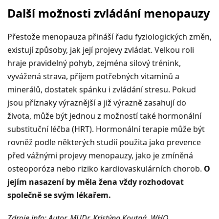
Další možnosti zvládání menopauzy
Přestože menopauza přináší řadu fyziologických změn,
existují způsoby, jak její projevy zvládat. Velkou roli
hraje pravidelný pohyb, zejména silový trénink,
vyvážená strava, příjem potřebných vitamínů a
minerálů, dostatek spánku i zvládání stresu. Pokud
jsou příznaky výraznější a již výrazně zasahují do
života, může být jednou z možností také hormonální
substituční léčba (HRT). Hormonální terapie může být
rovněž podle některých studií použita jako prevence
před vážnými projevy menopauzy, jako je zmíněná
osteoporóza nebo riziko kardiovaskulárních chorob.
O
jejím nasazení by měla žena vždy rozhodovat
společně se svým lékařem.
Zdroje info: Autor, MUDr. Kristýna Koutná, WHO