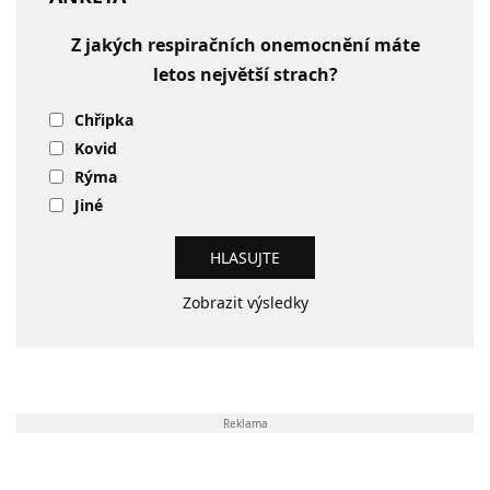
Z jakých respiračních onemocnění máte
letos největší strach?
Chřipka
Kovid
Rýma
Jiné
Zobrazit výsledky
Reklama