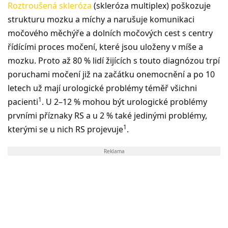
Roztroušená skleróza
(skleróza multiplex) poškozuje
strukturu mozku a míchy a narušuje komunikaci
močového měchýře a dolních močových cest s centry
řídícími proces močení, které jsou uloženy v míše a
mozku. Proto až 80 % lidí žijících s touto diagnózou trpí
poruchami močení již na začátku onemocnění a po 10
letech už mají urologické problémy téměř všichni
1
pacienti
. U 2–12 % mohou být urologické problémy
prvními příznaky RS a u 2 % také jedinými problémy,
1
kterými se u nich RS projevuje
.
Reklama