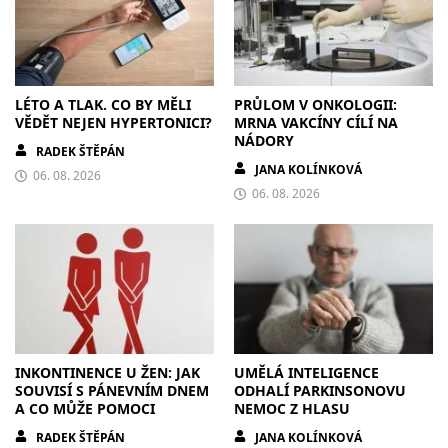
LÉTO A TLAK. CO BY MĚLI
PRŮLOM V ONKOLOGII:
VĚDĚT NEJEN HYPERTONICI?
MRNA VAKCÍNY CÍLÍ NA
NÁDORY
RADEK ŠTĚPÁN
JANA KOLÍNKOVÁ
06. 08. 2026
06. 08. 2026
INKONTINENCE U ŽEN: JAK
UMĚLÁ INTELIGENCE
SOUVISÍ S PÁNEVNÍM DNEM
ODHALÍ PARKINSONOVU
A CO MŮŽE POMOCI
NEMOC Z HLASU
RADEK ŠTĚPÁN
JANA KOLÍNKOVÁ