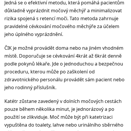
Jedná se o efektivní metodu, která pomáhá pacientům
důkladně vyprázdnit močový měchýř a minimalizovat
rizika spojená s retencí moči. Tato metoda zahrnuje
pravidelné cévkování močového měchýře za účelem
jeho úplného vyprázdnění.
ČIK je možné provádět doma nebo na jiném vhodném
místě. Doporučuje se cévkování 4krát až 6krát denně
podle pokynů lékaře. Jde o jednoduchou a bezpečnou
proceduru, kterou může po zaškolení od
zdravotnického personálu provádět sám pacient nebo
jeho rodinný příslušník.
Katétr zůstane zavedený v dolních močových cestách
pouze během několika minut, je jednorázový a po
použití se zlikviduje. Moč může být při katetrizaci
vypuštěna do toalety, lahve nebo urinálního sběrného