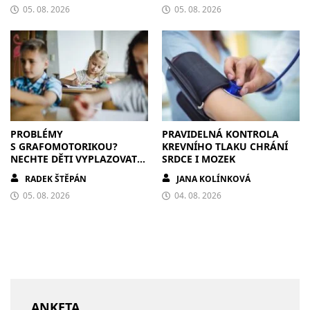
05. 08. 2026
05. 08. 2026
PROBLÉMY
PRAVIDELNÁ KONTROLA
S GRAFOMOTORIKOU?
KREVNÍHO TLAKU CHRÁNÍ
NECHTE DĚTI VYPLAZOVAT
SRDCE I MOZEK
JAZYK A MALOVAT PO
RADEK ŠTĚPÁN
JANA KOLÍNKOVÁ
ZDECH
05. 08. 2026
04. 08. 2026
ANKETA