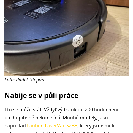
Foto: Radek Štěpán
Nabije se v půli práce
I to se může stát. Vždyť výdrž okolo 200 hodin není
pochopitelně nekonečná. Mnohé modely, jako
například
Lauben LaserVac 52BB
, který jsme měli