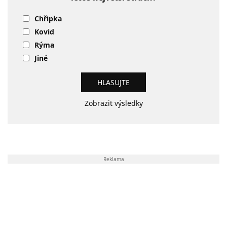
Chřipka
Kovid
Rýma
Jiné
Zobrazit výsledky
Reklama