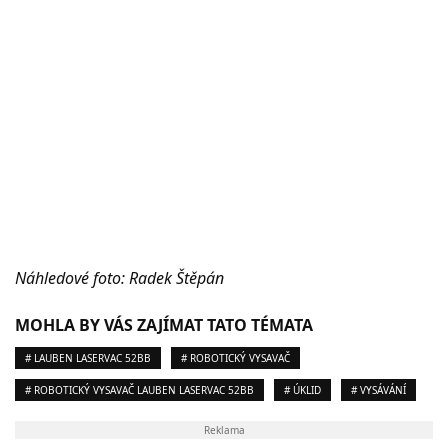
Náhledové foto: Radek Štěpán
MOHLA BY VÁS ZAJÍMAT TATO TÉMATA
# LAUBEN LASERVAC 52BB
# ROBOTICKÝ VYSAVAČ
# ROBOTICKÝ VYSAVAČ LAUBEN LASERVAC 52BB
# ÚKLID
# VYSÁVÁNÍ
Reklama