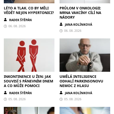
LÉTO A TLAK. CO BY MĚLI
PRŮLOM V ONKOLOGII:
VĚDĚT NEJEN HYPERTONICI?
MRNA VAKCÍNY CÍLÍ NA
NÁDORY
RADEK ŠTĚPÁN
JANA KOLÍNKOVÁ
06. 08. 2026
06. 08. 2026
INKONTINENCE U ŽEN: JAK
UMĚLÁ INTELIGENCE
SOUVISÍ S PÁNEVNÍM DNEM
ODHALÍ PARKINSONOVU
A CO MŮŽE POMOCI
NEMOC Z HLASU
RADEK ŠTĚPÁN
JANA KOLÍNKOVÁ
05. 08. 2026
05. 08. 2026