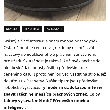
NOVINKY
TIPY A TRIKY
ZAJÍMAVOSTI
Krásný a čistý interiér je snem mnoha hospodyněk.
Ostatně není se čemu divit, nikdo by nechtěl zvát
návštěvy do neuklizeného a prachem zaneseného
prostředí. Skutečnost je taková, že člověk nechce do
úklidu vkládat spousty úsilí, a především tolik
ceněného času. I proto není od věci vsadit na stroje, jež
dokážou uklízet samy. Naším tipem jsou především
robotické vysavače.
Ty moderní už dokážou interiér
zbavit i těch nejmenších prachových zrnek. Co by
takový vysavač měl mít? Především umělou
inteligenci.