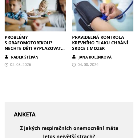
PROBLÉMY
PRAVIDELNÁ KONTROLA
S GRAFOMOTORIKOU?
KREVNÍHO TLAKU CHRÁNÍ
NECHTE DĚTI VYPLAZOVAT
SRDCE I MOZEK
JAZYK A MALOVAT PO
RADEK ŠTĚPÁN
JANA KOLÍNKOVÁ
ZDECH
05. 08. 2026
04. 08. 2026
ANKETA
Z jakých respiračních onemocnění máte
letos největší strach?