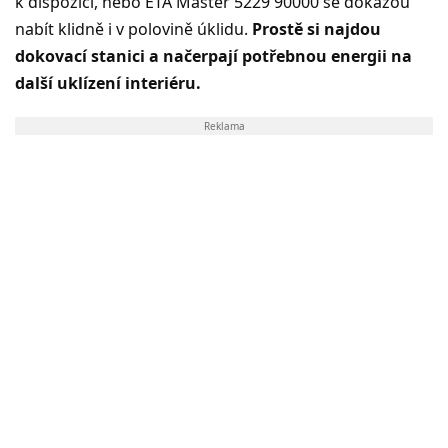
k dispozici, nebo ETA Master 5229 90000 se dokážou
nabít klidně i v polovině úklidu.
Prostě si najdou
dokovací stanici a načerpají potřebnou energii na
další uklízení interiéru.
Reklama