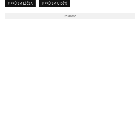
# PRŮJEM LÉČBA
# PRŮJEM U DĚTÍ
Reklama