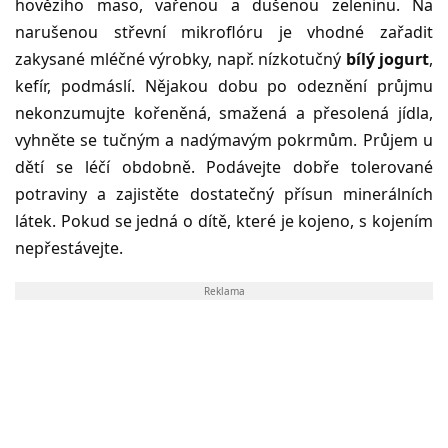
hovězího maso, vařenou a dušenou zeleninu. Na
narušenou střevní mikroflóru je vhodné zařadit
zakysané mléčné výrobky, např. nízkotučný
bílý jogurt
,
kefír, podmáslí. Nějakou dobu po odeznění průjmu
nekonzumujte kořeněná, smažená a přesolená jídla,
vyhněte se tučným a nadýmavým pokrmům. Průjem u
dětí se léčí obdobně. Podávejte dobře tolerované
potraviny a zajistěte dostatečný přísun minerálních
látek. Pokud se jedná o dítě, které je kojeno, s kojením
nepřestávejte.
Reklama