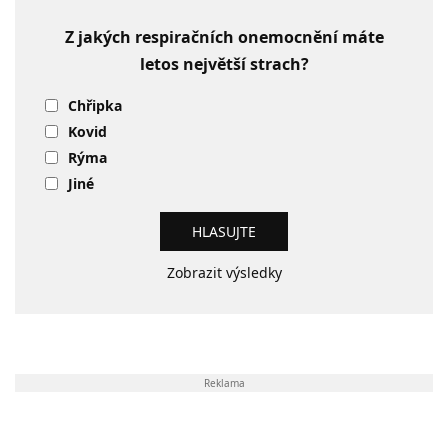
Z jakých respiračních onemocnění máte
letos největší strach?
Chřipka
Kovid
Rýma
Jiné
Zobrazit výsledky
Reklama