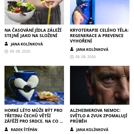
NA ČASOVÁNÍ JÍDLA ZÁLEŽÍ
KRYOTERAPIE CELÉHO TĚLA:
STEJNĚ JAKO NA SLOŽENÍ
REGENERACE A PREVENCE
VYHOŘENÍ
JANA KOLÍNKOVÁ
JANA KOLÍNKOVÁ
09. 08. 2026
08. 08. 2026
HORKÉ LÉTO MŮŽE BÝT PRO
ALZHEIMEROVA NEMOC:
TŘETINU ČECHŮ VĚTŠÍ
SVĚTLO A ZVUK ZPOMALUJÍ
ZÁTĚŽÍ PRO SRDCE. NA CO SI
PRŮBĚH
DÁT POZOR?
RADEK ŠTĚPÁN
JANA KOLÍNKOVÁ