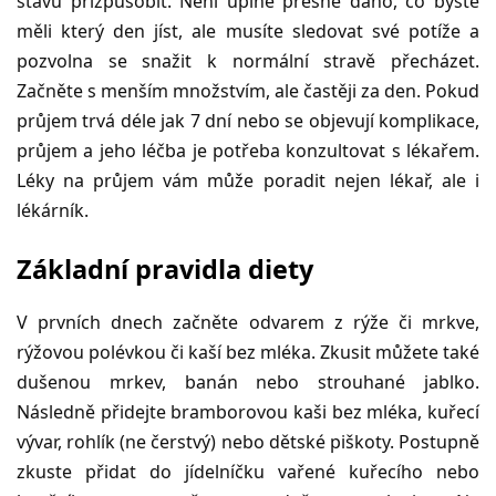
stavu přizpůsobit. Není úplně přesně dáno, co byste
měli který den jíst, ale musíte sledovat své potíže a
pozvolna se snažit k normální stravě přecházet.
Začněte s menším množstvím, ale častěji za den. Pokud
průjem trvá déle jak 7 dní nebo se objevují komplikace,
průjem a jeho léčba je potřeba konzultovat s lékařem.
Léky na průjem vám může poradit nejen lékař, ale i
lékárník.
Základní pravidla diety
V prvních dnech začněte odvarem z rýže či mrkve,
rýžovou polévkou či kaší bez mléka. Zkusit můžete také
dušenou mrkev, banán nebo strouhané jablko.
Následně přidejte bramborovou kaši bez mléka, kuřecí
vývar, rohlík (ne čerstvý) nebo dětské piškoty. Postupně
zkuste přidat do jídelníčku vařené kuřecího nebo