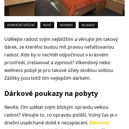
KOMERČNÍ SDĚLENÍ
NOVÉ
NOVINKY
RELAXACE
Udělejte radost svým nejbližším a věnujte jim takový
dárek, ze kterého budou mít pravou nefalšovanou
radost. Kdo by si nechtěl odpočinout v krásném
prostředí, zrelaxovat a vypnout? Víkendový nebo
wellness pobyt je pro takové účely skvělou volbou.
Zážitky jsou totiž tím nejlepším dárkem.
Dárkové poukazy na pobyty
Nevíte, čím udělat svým blízkým opravdu velkou
radost? Věnujte to, co opravdu potěší. Volný čas je v
dnešní uspěchané době k nezaplacení.
Dárkový