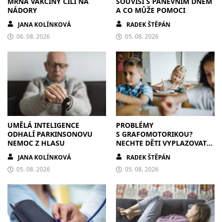
MRNA VAKCÍNY CÍLÍ NA
SOUVISÍ S PÁNEVNÍM DNEM
NÁDORY
A CO MŮŽE POMOCI
JANA KOLÍNKOVÁ
RADEK ŠTĚPÁN
06. 08. 2026
05. 08. 2026
UMĚLÁ INTELIGENCE
PROBLÉMY
ODHALÍ PARKINSONOVU
S GRAFOMOTORIKOU?
NEMOC Z HLASU
NECHTE DĚTI VYPLAZOVAT
JAZYK A MALOVAT PO
JANA KOLÍNKOVÁ
RADEK ŠTĚPÁN
ZDECH
05. 08. 2026
05. 08. 2026