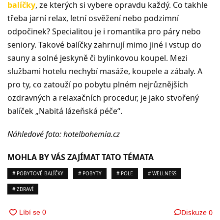
balíčky
, ze kterých si vybere opravdu každý. Co takhle
třeba jarní relax, letní osvěžení nebo podzimní
odpočinek? Specialitou je i romantika pro páry nebo
seniory. Takové balíčky zahrnují mimo jiné i vstup do
sauny a solné jeskyně či bylinkovou koupel. Mezi
službami hotelu nechybí masáže, koupele a zábaly. A
pro ty, co zatouží po pobytu plném nejrůznějších
ozdravných a relaxačních procedur, je jako stvořený
balíček „Nabitá lázeňská péče“.
Náhledové foto: hotelbohemia.cz
MOHLA BY VÁS ZAJÍMAT TATO TÉMATA
# POBYTOVÉ BALÍČKY
# POBYTY
# POLE
# WELLNESS
# ZDRAVÍ
Diskuze
0