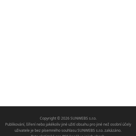
Copyright © 2026 SUNWEBS s.r.o.
Publikování, šíření nebo jakékoliv jiné užití obsahu pro jiné než osobní účely
uživatele je bez písemného souhlasu SUNWEBS s.r.o. zakázáno.