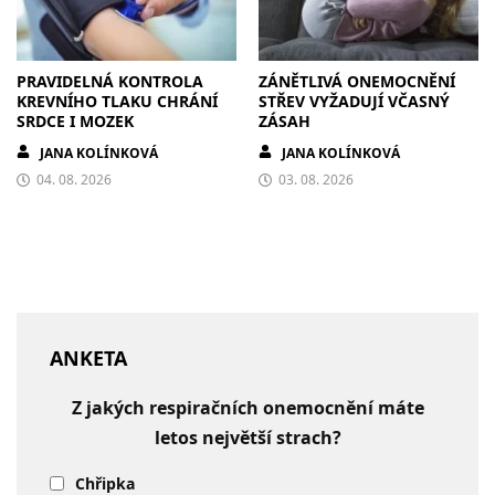
PRAVIDELNÁ KONTROLA
ZÁNĚTLIVÁ ONEMOCNĚNÍ
KREVNÍHO TLAKU CHRÁNÍ
STŘEV VYŽADUJÍ VČASNÝ
SRDCE I MOZEK
ZÁSAH
JANA KOLÍNKOVÁ
JANA KOLÍNKOVÁ
04. 08. 2026
03. 08. 2026
ANKETA
Z jakých respiračních onemocnění máte
letos největší strach?
Chřipka