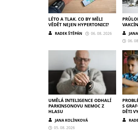
LÉTO A TLAK. CO BY MĚLI
PRŮLO
VĚDĚT NEJEN HYPERTONICI?
VAKCÍN
RADEK ŠTĚPÁN
06. 08. 2026
JAN
06. 0
UMĚLÁ INTELIGENCE ODHALÍ
PROBL
PARKINSONOVU NEMOC Z
S GRA
HLASU
DĚTI V
MALOV
JANA KOLÍNKOVÁ
RADE
05. 08. 2026