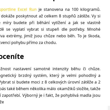
sportline Excel Run
je stanovena na 100 kilogramů.
 dokáže poskytnout až celkem 8 stupňů zátěže. Vy si
 míry budete při běhání vytížení a jak se vlastně
dě se vyplatí vybrat si stupeň dle potřeby. Mnohé
va extrémy, jimiž jsou chůze nebo běh. To je škoda,
kvenci pohybu přímo za chodu.
 oceníte
možnost nastavení samotné intenzity běhu či chůze.
netický brzdný systém, který je velmi pohodlný a
ybrat si budete moci z 8 celkových úrovní zátěže a 2
pás také během několika málo okamžiků složíte, takže
 zapotřebí. Výborný je i fakt, že pohyblivá madla jsou
že