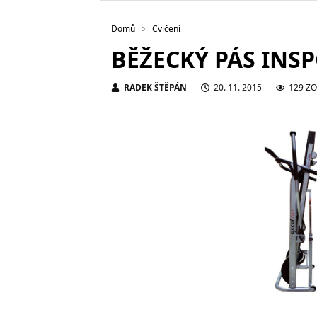
Domů
Cvičení
BĚŽECKÝ PÁS INS
RADEK ŠTĚPÁN
20. 11. 2015
129 Z