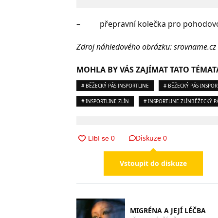
– přepravní kolečka pro pohodovo
Zdroj náhledového obrázku: srovname.cz
MOHLA BY VÁS ZAJÍMAT TATO TÉMAT
# BĚŽECKÝ PÁS INSPORTLINE
# BĚŽECKÝ PÁS INSPOR
# INSPORTLINE ZLÍN
# INSPORTLINE ZLÍNBĚŽECKÝ P
Diskuze
0
Vstoupit do diskuze
MIGRÉNA A JEJÍ LÉČBA