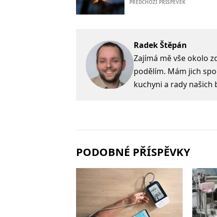
PŘEDCHOZÍ PŘÍSPĚVEK
Radek Štěpán
Zajímá mě vše okolo zdr
podělím. Mám jich spo
kuchyni a rady našich 
PODOBNÉ PŘÍSPĚVKY