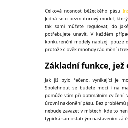
Celková nosnost běžeckého pásu
In
Jedná se o bezmotorový model, který
tak sami můžete regulovat, do jaké
potřebujete unavit. V každém přípa
konkurenční modely nabízejí pouze d
protože člověk mnohdy rád mění i fre
Základní funkce, jež
Jak již bylo řečeno, vynikající je 
Spolehnout se budete moci i na mag
pomůže vám při optimálním cvičení. V
úrovní naklonění pásu. Bez problémů 
nebude zavazet v místech, kde to není
typická samostatným nastavením zátě