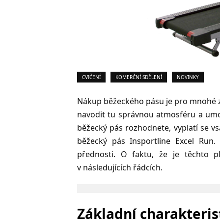
CVIČENÍ
KOMERČNÍ SDĚLENÍ
NOVINKY
Nákup běžeckého pásu je pro mnohé z 
navodit tu správnou atmosféru a umož
běžecký pás rozhodnete, vyplatí se v
běžecký pás Insportline Excel Run.
přednosti. O faktu, že je těchto p
v následujících řádcích.
Základní charakteri