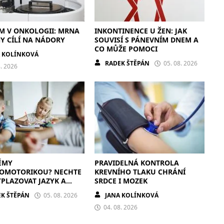
M V ONKOLOGII: MRNA
INKONTINENCE U ŽEN: JAK
Y CÍLÍ NA NÁDORY
SOUVISÍ S PÁNEVNÍM DNEM A
CO MŮŽE POMOCI
A KOLÍNKOVÁ
RADEK ŠTĚPÁN
05. 08. 2026
8. 2026
ÉMY
PRAVIDELNÁ KONTROLA
FOMOTORIKOU? NECHTE
KREVNÍHO TLAKU CHRÁNÍ
YPLAZOVAT JAZYK A
SRDCE I MOZEK
AT PO ZDECH
K ŠTĚPÁN
05. 08. 2026
JANA KOLÍNKOVÁ
04. 08. 2026