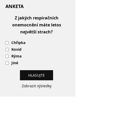
ANKETA
Z jakých respiračních
onemocnění máte letos
největší strach?
Chřipka
Kovid
Rýma
Jiné
Zobrazit výsledky