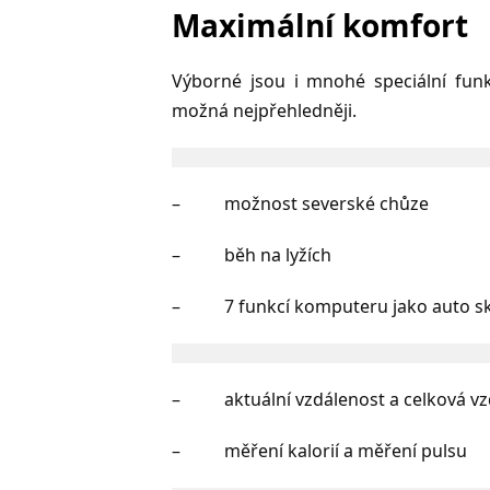
Maximální komfort
Výborné jsou i mnohé speciální funk
možná nejpřehledněji.
– možnost severské chůze
– běh na lyžích
– 7 funkcí komputeru jako auto sken,
– aktuální vzdálenost a celková vz
– měření kalorií a měření pulsu