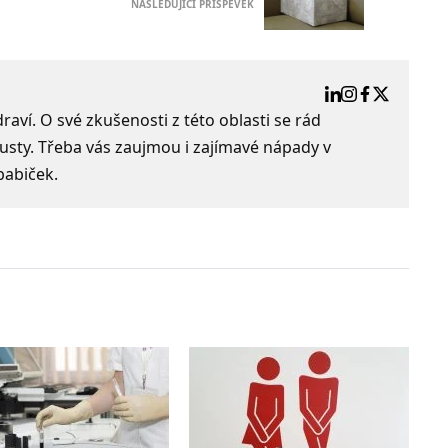
NÁSLEDUJÍCÍ PŘÍSPĚVEK
aví. O své zkušenosti z této oblasti se rád
usty. Třeba vás zaujmou i zajímavé nápady v
babiček.