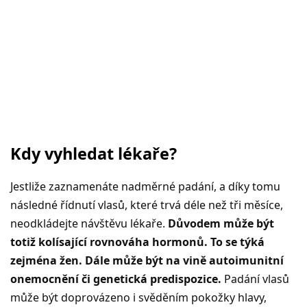
Kdy vyhledat lékaře?
Jestliže zaznamenáte nadměrné padání, a díky tomu
následné řídnutí vlasů, které trvá déle než tři měsíce,
neodkládejte návštěvu lékaře.
Důvodem může být
totiž kolísající rovnováha hormonů. To se týká
zejména žen. Dále může být na vině autoimunitní
onemocnění či genetická predispozice.
Padání vlasů
může být doprovázeno i svěděním pokožky hlavy,