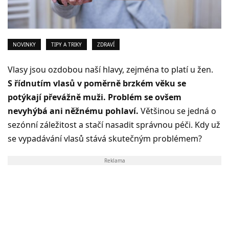
NOVINKY
TIPY A TRIKY
ZDRAVÍ
Vlasy jsou ozdobou naší hlavy, zejména to platí u žen.
S řídnutím vlasů v poměrně brzkém věku se
potýkají převážně muži. Problém se ovšem
nevyhýbá ani něžnému pohlaví.
Většinou se jedná o
sezónní záležitost a stačí nasadit správnou péči. Kdy už
se vypadávání vlasů stává skutečným problémem?
Reklama