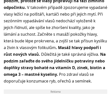
podzim, protože se vlasy připravují na fázi zimního
odpočinku.
V takovém případě zpozorujeme vypadané
vlasy ležící na polštáři, kartáči nebo při jejich mytí. Při
sezónním vypadávání vlasů nedochází vyloženě k
jejich řídnutí, ale spíše ke zhoršení kvality, jako je
lámání a suchost. Začněte s masáží pokožky hlavy,
která bude lépe prokrvena, a zvýší se tak přísun kyslíku
a živin k vlasovým folikulům
. Masáž hlavy podpoří i
růst nových vlasů.
Důležitá je také správná výživa.
Na
podzim zařaďte do svého jídelníčku potraviny nebo
doplňky stravy bohaté na vitamín D, zinek, biotin a
omega 3 – mastné kyseliny.
Pro zdraví vlasů se
doporučuje konzumace ryb, ořechů a semínek.
Reklama