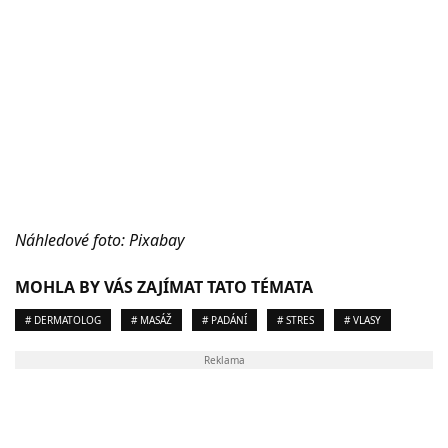
Náhledové foto: Pixabay
MOHLA BY VÁS ZAJÍMAT TATO TÉMATA
# DERMATOLOG
# MASÁŽ
# PADÁNÍ
# STRES
# VLASY
Reklama