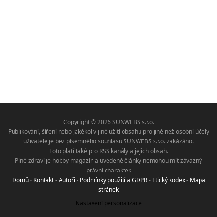
Copyright © 2026 SUNWEBS s.r.o.
Publikování, šíření nebo jakékoliv jiné užití obsahu pro jiné než osobní účely
uživatele je bez písemného souhlasu SUNWEBS s.r.o. zakázáno.
Toto platí také pro RSS kanály a jejich obsah.
Plné zdraví je hobby magazín a uvedené články nemohou mít závazný
právní charakter.
Domů
-
Kontakt
-
Autoři
-
Podmínky použití a GDPR
-
Etický kodex
-
Mapa
stránek
Nastavení personalizace