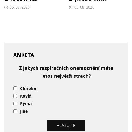
RADEK ŠTĚPÁN
JANA KOLÍNKOVÁ
05. 08. 2026
05. 08. 2026
ANKETA
Z jakých respiračních onemocnění máte
letos největší strach?
Chřipka
Kovid
Rýma
Jiné