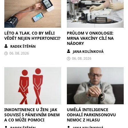
LÉTO A TLAK. CO BY MĚLI
PRŮLOM V ONKOLOGII:
VĚDĚT NEJEN HYPERTONICI?
MRNA VAKCÍNY CÍLÍ NA
NÁDORY
RADEK ŠTĚPÁN
JANA KOLÍNKOVÁ
06. 08. 2026
06. 08. 2026
INKONTINENCE U ŽEN: JAK
UMĚLÁ INTELIGENCE
SOUVISÍ S PÁNEVNÍM DNEM
ODHALÍ PARKINSONOVU
A CO MŮŽE POMOCI
NEMOC Z HLASU