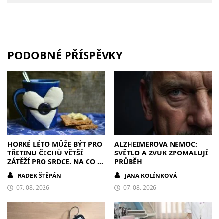
PODOBNÉ PŘÍSPĚVKY
HORKÉ LÉTO MŮŽE BÝT PRO
ALZHEIMEROVA NEMOC:
TŘETINU ČECHŮ VĚTŠÍ
SVĚTLO A ZVUK ZPOMALUJÍ
ZÁTĚŽÍ PRO SRDCE. NA CO SI
PRŮBĚH
DÁT POZOR?
RADEK ŠTĚPÁN
JANA KOLÍNKOVÁ
07. 08. 2026
07. 08. 2026