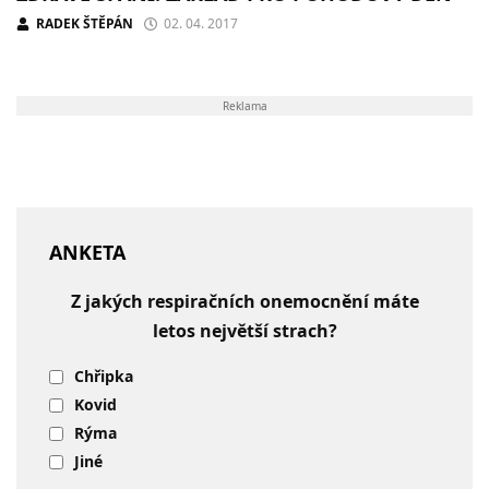
RADEK ŠTĚPÁN
02. 04. 2017
Reklama
ANKETA
Z jakých respiračních onemocnění máte
letos největší strach?
Chřipka
Kovid
Rýma
Jiné