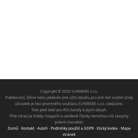
Copyright © 2026 SUNWEBS s.r.o.
Publikování, šíření nebo jakékoliv jiné užití obsahu pro jiné než osobní účely
uživatele je bez písemného souhlasu SUNWEBS s.r.o. zakázáno.
Toto platí také pro RSS kanály a jejich obsah.
Plné zdraví je hobby magazín a uvedené články nemohou mít závazný
právní charakter.
Domů
-
Kontakt
-
Autoři
-
Podmínky použití a GDPR
-
Etický kodex
-
Mapa
stránek