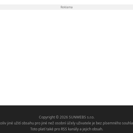
Reklama
Copyright © 2026 SUNWEBS s.r.o.
koliv jiné užití obsahu pro jiné než osobní účely uživatele je bez písemného sou
Toto platí také pro RSS kanály a jejich obsah.