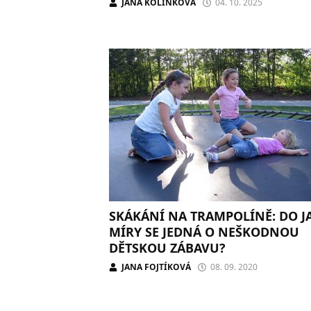
JANA KOLÍNKOVÁ
04. 10. 2025
SKÁKÁNÍ NA TRAMPOLÍNĚ: DO J
MÍRY SE JEDNÁ O NEŠKODNOU
DĚTSKOU ZÁBAVU?
JANA FOJTÍKOVÁ
08. 09. 2020