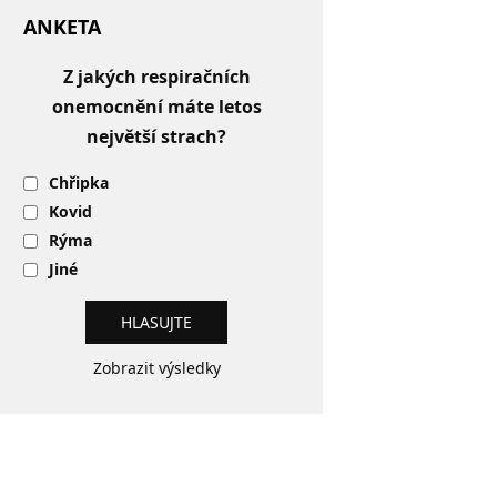
ANKETA
Z jakých respiračních
onemocnění máte letos
největší strach?
Chřipka
Kovid
Rýma
Jiné
Zobrazit výsledky