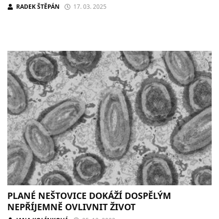
RADEK ŠTĚPÁN
17. 03. 2025
PLANÉ NEŠTOVICE DOKÁŽÍ DOSPĚLÝM
NEPŘÍJEMNĚ OVLIVNIT ŽIVOT