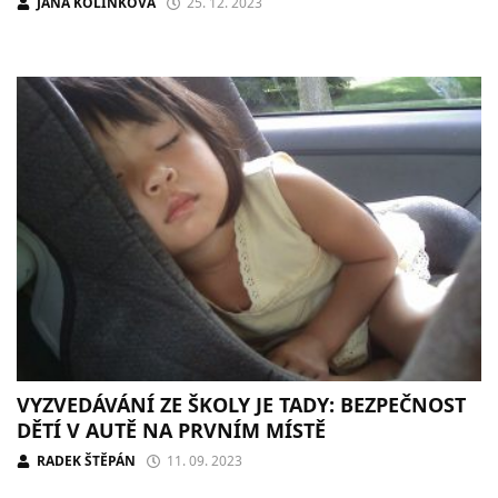
JANA KOLÍNKOVÁ
25. 12. 2023
VYZVEDÁVÁNÍ ZE ŠKOLY JE TADY: BEZPEČNOST
DĚTÍ V AUTĚ NA PRVNÍM MÍSTĚ
RADEK ŠTĚPÁN
11. 09. 2023