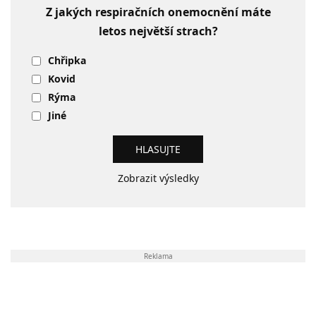
Z jakých respiračních onemocnění máte
letos největší strach?
Chřipka
Kovid
Rýma
Jiné
Zobrazit výsledky
Reklama