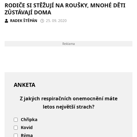
RODIČE SI STĚŽUJÍ NA ROUŠKY, MNOHÉ DĚTI
ZŮSTÁVAJÍ DOMA
RADEK ŠTĚPÁN
25. 09. 2020
Reklama
ANKETA
Z jakých respiračních onemocnění máte
letos největší strach?
Chřipka
Kovid
Rýma