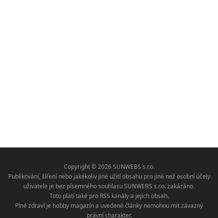
Copyright © 2026 SUNWEBS s.r.o.
Publikování, šíření nebo jakékoliv jiné užití obsahu pro jiné než osobní účely
uživatele je bez písemného souhlasu SUNWEBS s.r.o. zakázáno.
Toto platí také pro RSS kanály a jejich obsah.
Plné zdraví je hobby magazín a uvedené články nemohou mít závazný
právní charakter.