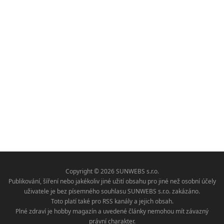
Copyright © 2026 SUNWEBS s.r.o.
Publikování, šíření nebo jakékoliv jiné užití obsahu pro jiné než osobní účely
uživatele je bez písemného souhlasu SUNWEBS s.r.o. zakázáno.
Toto platí také pro RSS kanály a jejich obsah.
Plné zdraví je hobby magazín a uvedené články nemohou mít závazný
právní charakter.