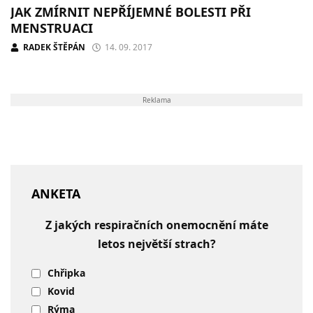
JAK ZMÍRNIT NEPŘÍJEMNÉ BOLESTI PŘI
MENSTRUACI
RADEK ŠTĚPÁN
14. 09. 2017
Reklama
ANKETA
Z jakých respiračních onemocnění máte
letos největší strach?
Chřipka
Kovid
Rýma