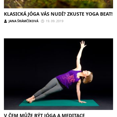
KLASICKÁ JÓGA VÁS NUDÍ? ZKUSTE YOGA BEAT!
JANA ŠRÁMČÍKOVÁ
19. 09. 2019
V ČEM MŮŽE BÝT JÓGA A MEDITACE