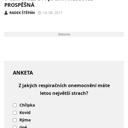
PROSPĚŠNÁ
RADEK ŠTĚPÁN
14. 08. 2017
Reklama
ANKETA
Z jakých respiračních onemocnění máte
letos největší strach?
Chřipka
Kovid
Rýma
Jiné