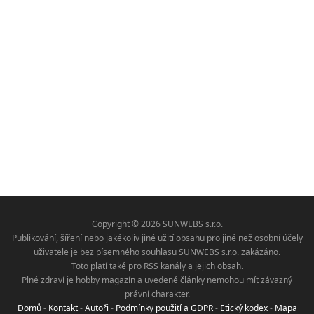
Copyright © 2026 SUNWEBS s.r.o.
Publikování, šíření nebo jakékoliv jiné užití obsahu pro jiné než osobní účely
uživatele je bez písemného souhlasu SUNWEBS s.r.o. zakázáno.
Toto platí také pro RSS kanály a jejich obsah.
Plné zdraví je hobby magazín a uvedené články nemohou mít závazný
právní charakter.
Domů
-
Kontakt
-
Autoři
-
Podmínky použití a GDPR
-
Etický kodex
-
Mapa