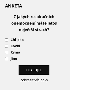
ANKETA
Z jakých respiračních
onemocnění máte letos
největší strach?
Chřipka
Kovid
Rýma
Jiné
Zobrazit výsledky