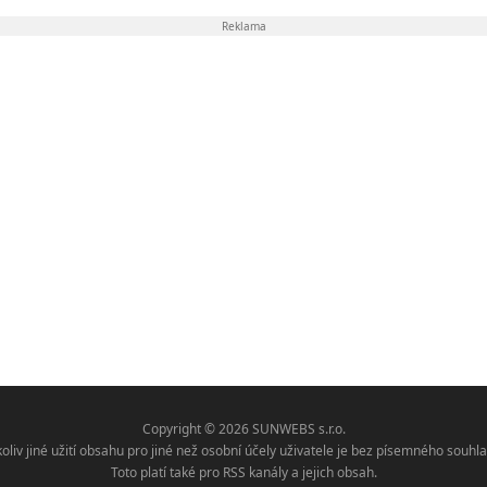
Reklama
Copyright © 2026 SUNWEBS s.r.o.
koliv jiné užití obsahu pro jiné než osobní účely uživatele je bez písemného sou
Toto platí také pro RSS kanály a jejich obsah.