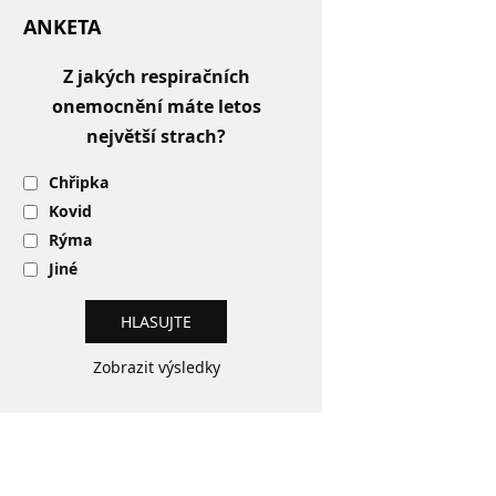
ANKETA
Z jakých respiračních
onemocnění máte letos
největší strach?
Chřipka
Kovid
Rýma
Jiné
Zobrazit výsledky