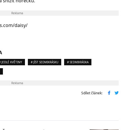
 snížit horečku.
Reklama
es.com/daisy/
A
# JEDLÉ KVĚTINY
# JÍST SEDMIKRÁSKU
# SEDMIKRÁSKA
Reklama
Sdílet článek: