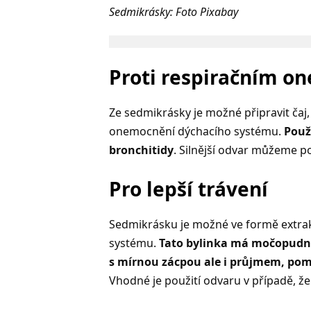
Sedmikrásky: Foto Pixabay
Proti respiračním 
Ze sedmikrásky je možné připravit čaj
onemocnění dýchacího systému.
Použ
bronchitidy
. Silnější odvar můžeme po
Pro lepší trávení
Sedmikrásku je možné ve formě extrak
systému.
Tato bylinka má močopudné 
s mírnou zácpou ale i průjmem, pomů
Vhodné je použití odvaru v případě, že