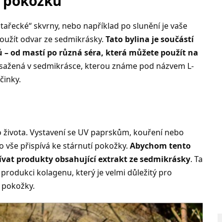
u pokožku
stařecké“ skvrny, nebo například po slunění je vaše
oužít odvar ze sedmikrásky.
Tato bylina je součástí
 – od mastí po různá séra, která můžete použít na
bsažená v sedmikrásce, kterou známe pod názvem L-
činky.
o života. Vystavení se UV paprskům, kouření nebo
o vše přispívá ke stárnutí pokožky.
Abychom tento
ívat produkty obsahující extrakt ze sedmikrásky
. Ta
produkci kolagenu, který je velmi důležitý pro
u pokožky.