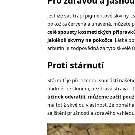
Pro zdravou a jasno
Jestliže vás trápí pigmentové skvrny, „
pokožka červená a unavená, můžete p
celé spousty kosmetických přípravků
jakékoli skvrny na pokožce
. Látka o
arbutin je zodpovědná za tyto skvělé ú
Proti stárnutí
Stárnutí je přirozenou součástí našeh
nadměrné slunění, nezdravá strava – t
účinek odvrátili, můžeme začít použ
má totiž skvělou vlastnost, že pomáhá 
zajištění pružnosti a zdravého vzhled