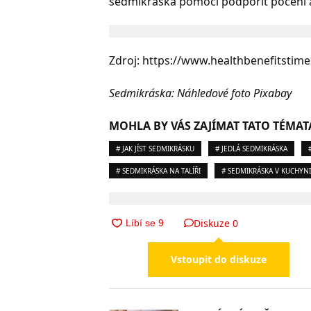
sedmikráska pomoci podpořit pocení a
Zdroj: https://www.healthbenefitstim
Sedmikráska: Náhledové foto Pixabay
MOHLA BY VÁS ZAJÍMAT TATO TÉMAT
# JAK JÍST SEDMIKRÁSKU
# JEDLÁ SEDMIKRÁSKA
# SEDMIKRÁSKA NA TALÍŘI
# SEDMIKRÁSKA V KUCHYNI
Diskuze
0
Vstoupit do diskuze