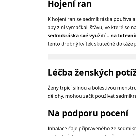
Hojení ran
K hojení ran se sedmikráska používala j
aby z ní vymačkali šťávu, ve které se 
sedmikráska své využití – na bitevn
tento drobný kvítek skutečně dokáže p
Léčba ženských potíž
Ženy trpící silnou a bolestivou menstru
dělohy, mohou začít používat sedmikrás
Na podporu pocení
Inhalace čaje připraveného ze sedmik