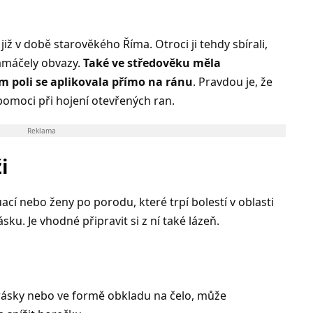
iž v době starověkého Říma. Otroci ji tehdy sbírali,
namáčely obvazy.
Také ve středověku měla
ím poli se aplikovala přímo na ránu
. Pravdou je, že
omoci při hojení otevřených ran.
Reklama
i
ací nebo ženy po porodu, které trpí bolestí v oblasti
ku. Je vhodné připravit si z ní také lázeň.
rásky nebo ve formě obkladu na čelo, může