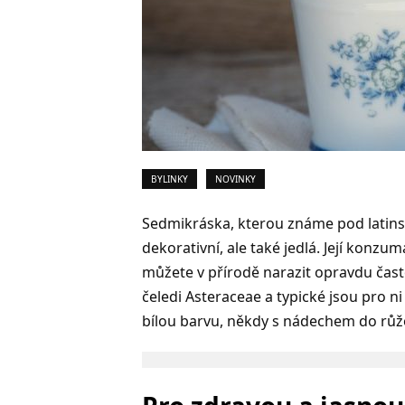
BYLINKY
NOVINKY
Sedmikráska, kterou známe pod latinsk
dekorativní, ale také jedlá. Její konz
můžete v přírodě narazit opravdu čast
čeledi Asteraceae a typické jsou pro n
bílou barvu, někdy s nádechem do růžov