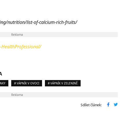
/nutrition/list-of-calcium-rich-fruits/
Reklama
m-HealthProfessional/
A
INKY
# VÁPNÍK V OVOCI
# VÁPNÍK V ZELENINĚ
Reklama
Sdílet článek: