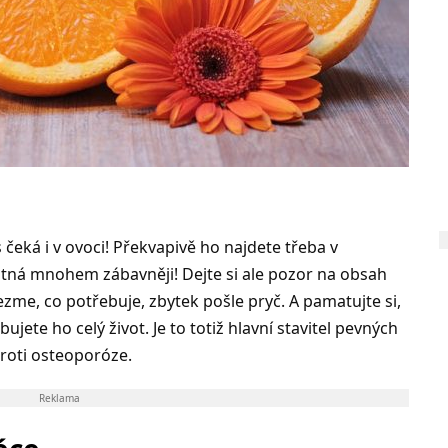
 čeká i v ovoci! Překvapivě ho najdete třeba v
utná mnohem zábavněji! Dejte si ale pozor na obsah
vezme, co potřebuje, zbytek pošle pryč. A pamatujte si,
bujete ho celý život. Je to totiž hlavní stavitel pevných
proti osteoporóze.
Reklama