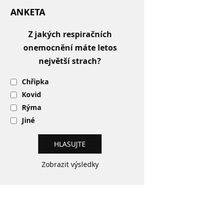
ANKETA
Z jakých respiračních
onemocnění máte letos
největší strach?
Chřipka
Kovid
Rýma
Jiné
Zobrazit výsledky