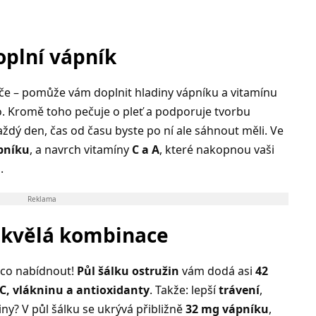
oplní vápník
e – pomůže vám doplnit hladiny vápníku a vitamínu
lo. Kromě toho pečuje o pleť a podporuje tvorbu
ždý den, čas od času byste po ní ale sáhnout měli. Ve
pníku
, a navrch vitamíny
C a A
, které nakopnou vaši
u
.
Reklama
 skvělá kombinace
 co nabídnout!
Půl šálku ostružin
vám dodá asi
42
C, vlákninu a antioxidanty
. Takže: lepší
trávení
,
iny? V půl šálku se ukrývá přibližně
32 mg vápníku
,