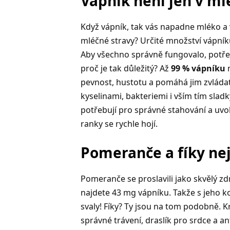
Vápník není jen v ml
Když vápník, tak vás napadne mléko a 
mléčné stravy? Určité množství vápníku
Aby všechno správně fungovalo, potř
proč je tak důležitý? Až
99 % vápníku
m
pevnost, hustotu a pomáhá jim zvládat
kyselinami, bakteriemi i vším tím slad
potřebují pro správné stahování a uvo
ranky se rychle hojí.
Pomeranče a fíky ne
Pomeranče se proslavili jako skvělý z
najdete 43 mg vápníku. Takže s jeho ko
svaly! Fíky? Ty jsou na tom podobně. 
správné trávení, draslík pro srdce a a