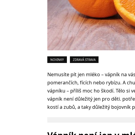
NOVINKY
ZDRAVÁ STRAVA
Nemusíte pít jen mléko – vápník na vás
pomerančích, fících nebo rybízu. A ch
vápníku – příliš moc ho škodí. Tělo si 
vápník není důležitý jen pro děti. potře
kostí a zubů, a taky důležitý bojovník 