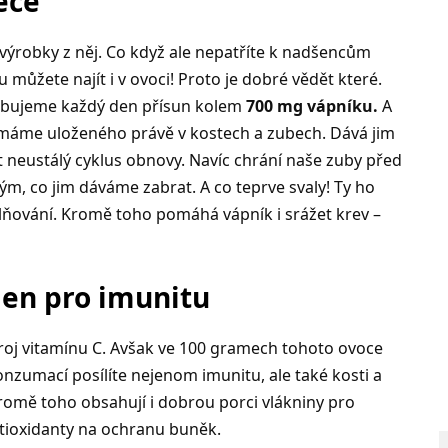
éce
výrobky z něj. Co když ale nepatříte k nadšencům
 můžete najít i v ovoci! Proto je dobré vědět které.
ebujeme každý den přísun kolem
700 mg vápníku.
A
áme uloženého právě v kostech a zubech. Dává jim
 neustálý cyklus obnovy. Navíc chrání naše zuby před
kým, co jim dáváme zabrat. A co teprve svaly! Ty ho
lňování. Kromě toho pomáhá vápník i srážet krev –
jen pro imunitu
droj vitamínu C. Avšak ve 100 gramech tohoto ovoce
nzumací posílíte nejenom imunitu, ale také kosti a
Kromě toho obsahují i dobrou porci vlákniny pro
ntioxidanty na ochranu buněk.