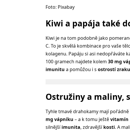
Foto: Pixabay
Kiwi a papája také d
Kiwi je na tom podobně jako pomeranč
C. To je skvělá kombinace pro vaše tě
kolagenu. Papáju si asi nedopřáváte ka
100 gramech najdete kolem
30 mg vá
imunitu
a pomůžou i s
ostrostí zrak
Ostružiny a maliny,
Tyhle tmavé drahokamy mají pořádně
mg vápníku
– a k tomu ještě
vitamín 
silnější
imunita
, zdravější
kosti
. A mal