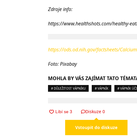
Zdroje info:
https://www.healthshots.com/healthy-eating
https://ods.od.nih.gov/factsheets/Calciu
Foto: Pixabay
MOHLA BY VÁS ZAJÍMAT TATO TÉMAT
# DŮLEŽITOST VÁPNÍKU
# VÁPNÍK
# VÁPNÍK ÚČ
Diskuze
0
Vstoupit do diskuze