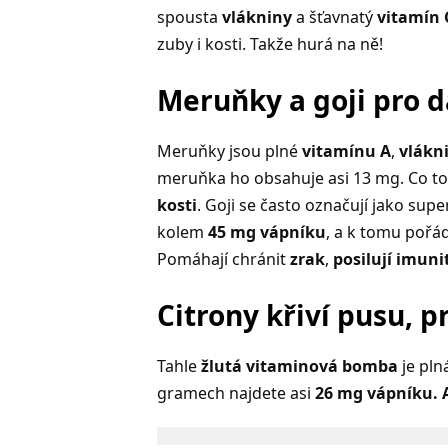
spousta
vlákniny
a šťavnatý
vitamín 
zuby i kosti. Takže hurá na ně!
Meruňky a goji pro d
Meruňky jsou plné
vitamínu A
,
vlákn
meruňka ho obsahuje asi 13 mg. Co t
kosti
. Goji se často označují jako sup
kolem
45 mg vápníku
, a k tomu poř
Pomáhají chránit
zrak
,
posilují imuni
Citrony křiví pusu, p
Tahle
žlutá vitaminová bomba
je pln
gramech najdete asi
26 mg vápníku.