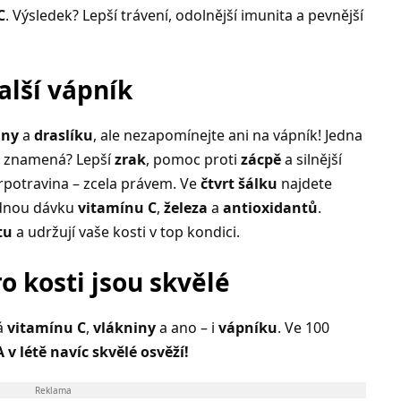
C
. Výsledek? Lepší trávení, odolnější imunita a pevnější
alší vápník
iny
a
draslíku
, ale nezapomínejte ani na vápník! Jedna
o znamená? Lepší
zrak
, pomoc proti
zácpě
a silnější
erpotravina – zcela právem. Ve
čtvrt šálku
najdete
ádnou dávku
vitamínu C
,
železa
a
antioxidantů
.
tu
a udržují vaše kosti v top kondici.
ro kosti jsou skvělé
á
vitamínu C
,
vlákniny
a ano – i
vápníku
. Ve 100
A v létě navíc skvělé osvěží!
Reklama