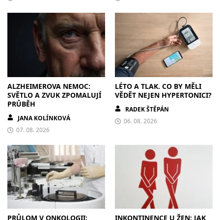
ALZHEIMEROVA NEMOC:
LÉTO A TLAK. CO BY MĚLI
SVĚTLO A ZVUK ZPOMALUJÍ
VĚDĚT NEJEN HYPERTONICI?
PRŮBĚH
RADEK ŠTĚPÁN
JANA KOLÍNKOVÁ
06. 08. 2026
07. 08. 2026
PRŮLOM V ONKOLOGII:
INKONTINENCE U ŽEN: JAK