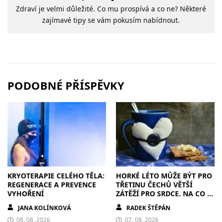
Zdraví je velmi důležité. Co mu prospívá a co ne? Některé
zajímavé tipy se vám pokusím nabídnout.
PODOBNÉ PŘÍSPĚVKY
KRYOTERAPIE CELÉHO TĚLA:
HORKÉ LÉTO MŮŽE BÝT PRO
REGENERACE A PREVENCE
TŘETINU ČECHŮ VĚTŠÍ
VYHOŘENÍ
ZÁTĚŽÍ PRO SRDCE. NA CO SI
DÁT POZOR?
JANA KOLÍNKOVÁ
RADEK ŠTĚPÁN
08. 08. 2026
07. 08. 2026