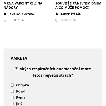
MRNA VAKCÍNY CÍLÍ NA
SOUVISÍ S PÁNEVNÍM DNEM
NÁDORY
A CO MŮŽE POMOCI
JANA KOLÍNKOVÁ
RADEK ŠTĚPÁN
06. 08. 2026
05. 08. 2026
ANKETA
Z jakých respiračních onemocnění máte
letos největší strach?
Chřipka
Kovid
Rýma
Jiné