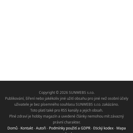
Copyright © 2026 SUNWEBS s.r.o.
Publikování, šíření nebo jakékoliv jiné užití obsahu pro jiné než osobní účely
uživatele je bez písemného souhlasu SUNWEBS s.r.o. zakázáno.
Toto platí také pro RSS kanály a jejich obsah.
Plné zdraví je hobby magazín a uvedené články nemohou mít závazný
právní charakter.
Domů
-
Kontakt
-
Autoři
-
Podmínky použití a GDPR
-
Etický kodex
-
Mapa