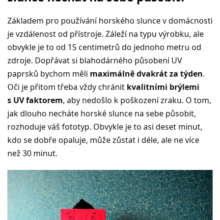
Základem pro používání horského slunce v domácnosti
je vzdálenost od přístroje. Záleží na typu výrobku, ale
obvykle je to od 15 centimetrů do jednoho metru od
zdroje. Dopřávat si blahodárného působení UV
paprsků bychom měli
maximálně dvakrát za týden
.
Oči je přitom třeba vždy chránit
kvalitními brýlemi
s UV faktorem
, aby nedošlo k poškození zraku. O tom,
jak dlouho necháte horské slunce na sebe působit,
rozhoduje váš fototyp. Obvykle je to asi deset minut,
kdo se dobře opaluje, může zůstat i déle, ale ne více
než 30 minut.