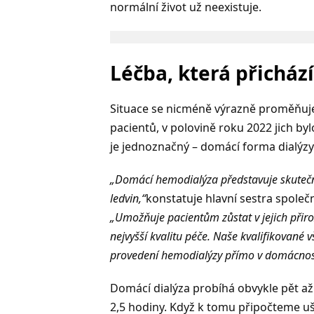
normální život už neexistuje.
Léčba, která přichá
Situace se nicméně výrazně proměňuje.
pacientů, v polovině roku 2022 jich byl
je jednoznačný – domácí forma dialýzy z
„Domácí hemodialýza představuje skutečno
ledvin,“
konstatuje hlavní sestra spole
„Umožňuje pacientům zůstat v jejich přiro
nejvyšší kvalitu péče. Naše kvalifikované v
provedení hemodialýzy přímo v domácnost
Domácí dialýza probíhá obvykle pět až še
2,5 hodiny. Když k tomu připočteme u