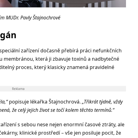
ním MUDr. Pavly Štajnochrové
rgán
speciální zařízení dočasně přebírá práci nefunkčních
ou membránou, která ji zbavuje toxinů a nadbytečné
ditelný proces, který klasicky znamená pravidelné
Reklama
la,“
popisuje lékařka Štajnochrová.
„Třikrát týdně, vždy
ená, že celý jejich život se točí kolem těchto termínů.“
ařízení s sebou nese nejen enormní časové ztráty, ale
kárny, klinické prostředí – vše jen posiluje pocit, že