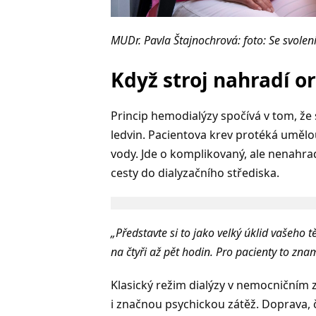
MUDr. Pavla Štajnochrová: foto: Se svole
Když stroj nahradí o
Princip hemodialýzy spočívá v tom, že 
ledvin. Pacientova krev protéká uměl
vody. Jde o komplikovaný, ale nenahra
cesty do dialyzačního střediska.
„Představte si to jako velký úklid vašeho tě
na čtyři až pět hodin. Pro pacienty to znam
Klasický režim dialýzy v nemocničním z
i značnou psychickou zátěž. Doprava, če