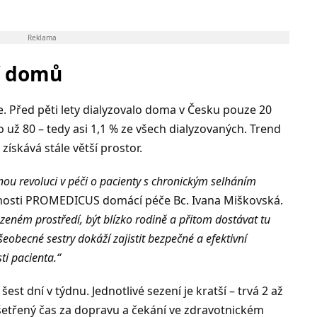
Reklama
zí domů
 Před pěti lety dialyzovalo doma v Česku pouze 20
o už 80 – tedy asi 1,1 % ze všech dialyzovaných. Trend
ískává stále větší prostor.
u revoluci v péči o pacienty s chronickým selháním
čnosti PROMEDICUS domácí péče Bc. Ivana Miškovská.
zeném prostředí, být blízko rodině a přitom dostávat tu
šeobecné sestry dokáží zajistit bezpečné a efektivní
i pacienta.“
st dní v týdnu. Jednotlivé sezení je kratší – trvá 2 až
šetřený čas za dopravu a čekání ve zdravotnickém