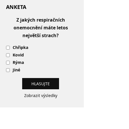
ANKETA
Z jakých respiračních
onemocnění máte letos
největší strach?
Chřipka
Kovid
Rýma
Jiné
Zobrazit výsledky