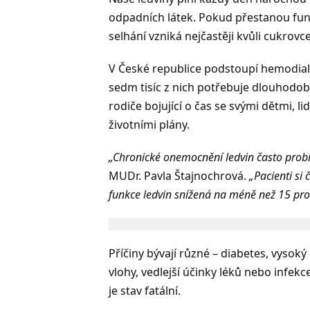
odpadních látek. Pokud přestanou fung
selhání vzniká nejčastěji kvůli cukrov
V České republice podstoupí hemodialýz
sedm tisíc z nich potřebuje dlouhodob
rodiče bojující o čas se svými dětmi, li
životními plány.
„Chronické onemocnění ledvin často probí
MUDr. Pavla Štajnochrová.
„Pacienti si
funkce ledvin snížená na méně než 15 procen
Příčiny bývají různé – diabetes, vysoký
vlohy, vedlejší účinky léků nebo infek
je stav fatální.