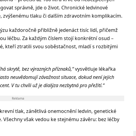
ovat správně, jde o život. Chronické ledvinové
ce, zvýšenému tlaku či dalším zdravotním komplikacím.
u každoročně přibližně jedenáct tisíc lidí, přičemž
ou léčbu. Za každým číslem stojí konkrétní osud –
dé, kteří ztratili svou soběstačnost, mladí s rozbitými
há skrytě, bez výrazných příznaků,“
vysvětluje lékařka
 často neuvědomují závažnost situace, dokud není jejich
t. V tu chvíli už je dialýza nezbytná pro přežití.“
Reklama
 krevní tlak, zánětlivá onemocnění ledvin, genetické
ce. Všechny však vedou ke stejnému závěru: bez léčby