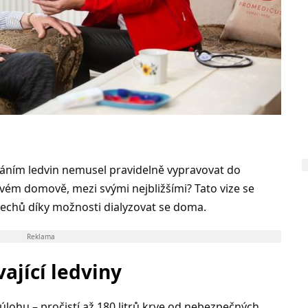
háním ledvin nemusel pravidelně vypravovat do
vém domově, mezi svými nejbližšími? Tato vize se
Čechů díky možnosti dialyzovat se doma.
Reklama
vající ledviny
úlohu – pročistí až 180 litrů krve od nebezpečných