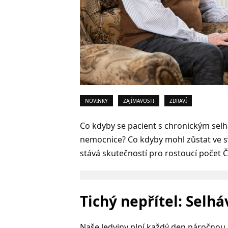
NOVINKY
ZAJÍMAVOSTI
ZDRAVÍ
Co kdyby se pacient s chronickým sel
nemocnice? Co kdyby mohl zůstat ve s
stává skutečností pro rostoucí počet 
Tichý nepřítel: Selhá
Naše ledviny plní každý den náročnou 