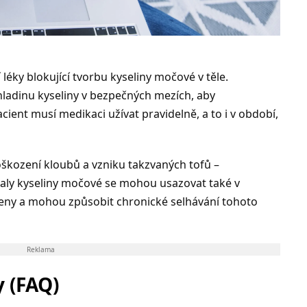
éky blokující tvorbu kyseliny močové v těle.
 hladinu kyseliny v bezpečných mezích, aby
cient musí medikaci užívat pravidelně, a to i v období,
škození kloubů a vzniku takzvaných tofů –
taly kyseliny močové se mohou usazovat také v
meny a mohou způsobit chronické selhávání tohoto
Reklama
 (FAQ)