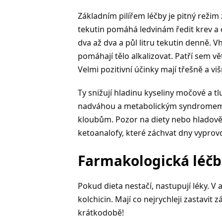
Základním pilířem léčby je pitný režim 
tekutin pomáhá ledvinám ředit krev a 
dva až dva a půl litru tekutin denně. V
pomáhají tělo alkalizovat. Patří sem vě
Velmi pozitivní účinky mají třešně a v
Ty snižují hladinu kyseliny močové a tl
nadváhou a metabolickým syndromem. 
kloubům. Pozor na diety nebo hladověn
ketoanalofy, které záchvat dny vyprovo
Farmakologická léčb
Pokud dieta nestačí, nastupují léky. V 
kolchicin. Mají co nejrychleji zastavit zá
krátkodobě!