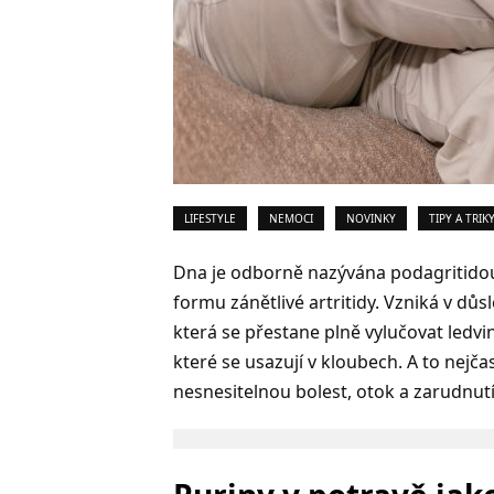
LIFESTYLE
NEMOCI
NOVINKY
TIPY A TRIK
Dna je odborně nazývána podagritidou
formu zánětlivé artritidy. Vzniká v dů
která se přestane plně vylučovat ledvi
které se usazují v kloubech. A to nejča
nesnesitelnou bolest, otok a zarudnutí