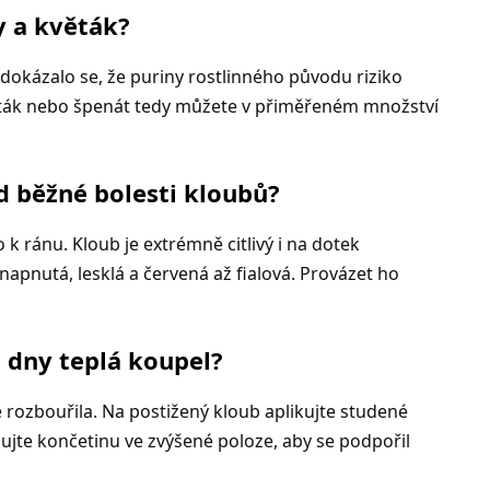
y a květák?
e dokázalo se, že puriny rostlinného původu riziko
věták nebo špenát tedy můžete v přiměřeném množství
 běžné bolesti kloubů?
 k ránu. Kloub je extrémně citlivý i na dotek
 napnutá, lesklá a červená až fialová. Provázet ho
 dny teplá koupel?
ce rozbouřila. Na postižený kloub aplikujte studené
ujte končetinu ve zvýšené poloze, aby se podpořil