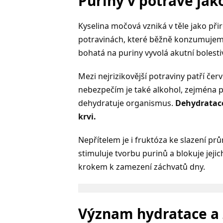
Puriny v potravě jak
Kyselina močová vzniká v těle jako př
potravinách, které běžně konzumujeme
bohatá na puriny vyvolá akutní bolest
Mezi nejrizikovější potraviny patří če
nebezpečím je také alkohol, zejména p
dehydratuje organismus.
Dehydratace
krvi.
Nepřítelem je i fruktóza ke slazení pr
stimuluje tvorbu purinů a blokuje jeji
krokem k zamezení záchvatů dny.
Význam hydratace a 