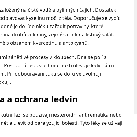
založený na čisté vodě a bylinných čajích. Dostatek
odplavovat kyselinu močí z těla. Doporučuje se vypít
hodné je do jídelníčku zařadit potraviny, které
tšina druhů zeleniny, zejména celer a listový salát.
išně s obsahem kvercetinu a antokyanů.
umí zánětlivé procesy v kloubech. Dna se pojí s
Postupná redukce hmotnosti ulevuje ledvinám i
í. Při odbourávání tuku se do krve uvolňují
kují.
a a ochrana ledvin
akutní fázi se používají nesteroidní antirematika nebo
nět a ulevit od paralyzující bolesti. Tyto léky se užívají