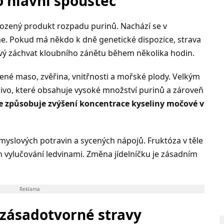
o hlavní spouštěč
irozený produkt rozpadu purinů. Nachází se v
. Pokud má někdo k dně genetické dispozice, strava
ivý záchvat kloubního zánětu během několika hodin.
rvené maso, zvěřina, vnitřnosti a mořské plody. Velkým
ivo, které obsahuje vysoké množství purinů a zároveň
 způsobuje zvýšení koncentrace kyseliny močové v
ůmyslových potravin a sycených nápojů. Fruktóza v těle
ch vylučování ledvinami. Změna jídelníčku je zásadním
Reklama
zásadotvorné stravy