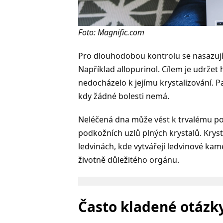
Foto: Magnific.com
Pro dlouhodobou kontrolu se nasazují l
Například allopurinol. Cílem je udržet
nedocházelo k jejímu krystalizování. Pa
kdy žádné bolesti nemá.
Neléčená dna může vést k trvalému po
podkožních uzlů plných krystalů. Krys
ledvinách, kde vytvářejí ledvinové ka
životně důležitého orgánu.
Často kladené otázky