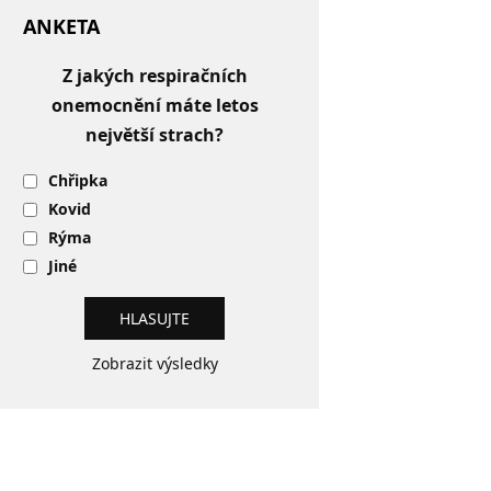
ANKETA
Z jakých respiračních
onemocnění máte letos
největší strach?
Chřipka
Kovid
Rýma
Jiné
Zobrazit výsledky