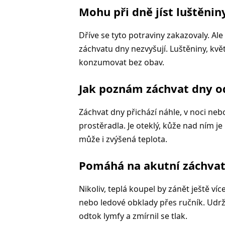
Mohu při dně jíst luštěnin
Dříve se tyto potraviny zakazovaly. Al
záchvatu dny nezvyšují. Luštěniny, k
konzumovat bez obav.
Jak poznám záchvat dny od
Záchvat dny přichází náhle, v noci nebo
prostěradla. Je oteklý, kůže nad ním je
může i zvýšená teplota.
Pomáhá na akutní záchvat
Nikoliv, teplá koupel by zánět ještě ví
nebo ledové obklady přes ručník. Udrž
odtok lymfy a zmírnil se tlak.