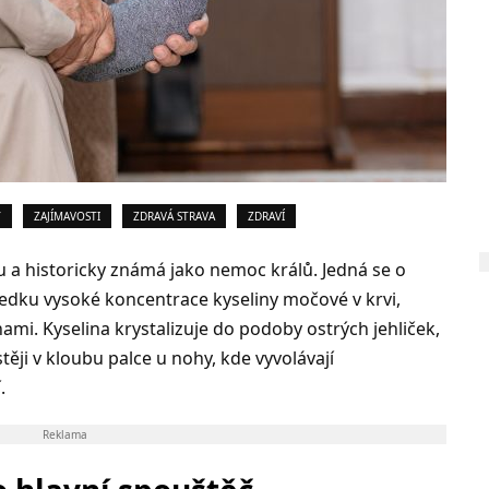
Y
ZAJÍMAVOSTI
ZDRAVÁ STRAVA
ZDRAVÍ
 a historicky známá jako nemoc králů. Jedná se o
sledku vysoké koncentrace kyseliny močové v krvi,
nami. Kyselina krystalizuje do podoby ostrých jehliček,
stěji v kloubu palce u nohy, kde vyvolávají
.
Reklama