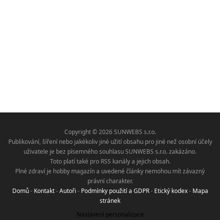
Copyright © 2026 SUNWEBS s.r.o.
Publikování, šíření nebo jakékoliv jiné užití obsahu pro jiné než osobní účely
uživatele je bez písemného souhlasu SUNWEBS s.r.o. zakázáno.
Toto platí také pro RSS kanály a jejich obsah.
Plné zdraví je hobby magazín a uvedené články nemohou mít závazný
právní charakter.
Domů
-
Kontakt
-
Autoři
-
Podmínky použití a GDPR
-
Etický kodex
-
Mapa
stránek
Nastavení personalizace