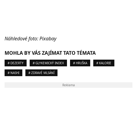
Náhledové foto: Pixabay
MOHLA BY VÁS ZAJÍMAT TATO TÉMATA
# DEZERTY
# GLYKEMICKÝ INDEX
# HRUŠKA
# KALORIE
# NASHI
# ZDRAVÉ MLSÁNÍ
Reklama