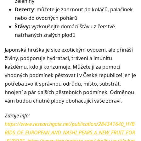
zeleniny
Dezerty
: můžete je zahrnout do koláčů, palačinek
nebo do ovocných pohárů
Šťávy:
vyzkoušejte domácí šťávu z čerstvě
natrhaných zralých plodů
Japonská hruška je sice exotickým ovocem, ale přináší
živiny, podporuje hydrataci, trávení a imunitu
každému, kdo ji konzumuje. Můžete ji za pomocí
vhodných podmínek pěstovat i v České republice! Jen je
potřeba zvolit správnou odrůdu, místo, substrát,
hnojení a pár dalších pěstebních podmínek. Odměnou
vám budou chutné plody obohacující vaše zdraví.
Zdroje info:
https://www.researchgate.net/publication/284341640_HYB
RIDS_OF_EUROPEAN_AND_NASHI_PEARS_A_NEW_FRUIT_FOR
_EUROPE
,
https://www.thrivingtaste.com/vitality-vault/what-