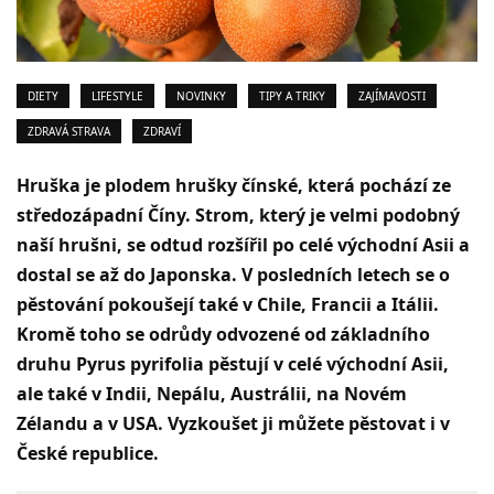
DIETY
LIFESTYLE
NOVINKY
TIPY A TRIKY
ZAJÍMAVOSTI
ZDRAVÁ STRAVA
ZDRAVÍ
Hruška je plodem hrušky čínské, která pochází ze
středozápadní Číny. Strom, který je velmi podobný
naší hrušni, se odtud rozšířil po celé východní Asii a
dostal se až do Japonska. V posledních letech se o
pěstování pokoušejí také v Chile, Francii a Itálii.
Kromě toho se odrůdy odvozené od základního
druhu Pyrus pyrifolia pěstují v celé východní Asii,
ale také v Indii, Nepálu, Austrálii, na Novém
Zélandu a v USA. Vyzkoušet ji můžete pěstovat i v
České republice.