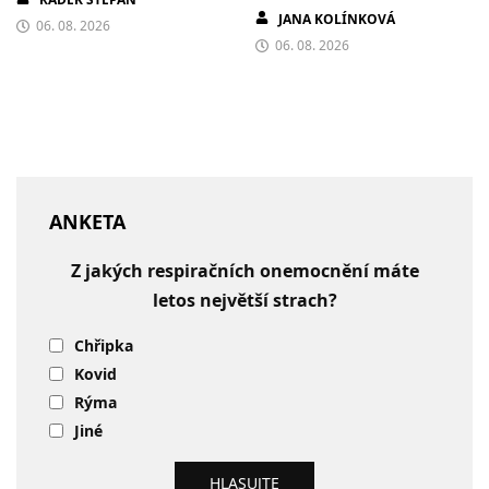
JANA KOLÍNKOVÁ
06. 08. 2026
06. 08. 2026
ANKETA
Z jakých respiračních onemocnění máte
letos největší strach?
Chřipka
Kovid
Rýma
Jiné