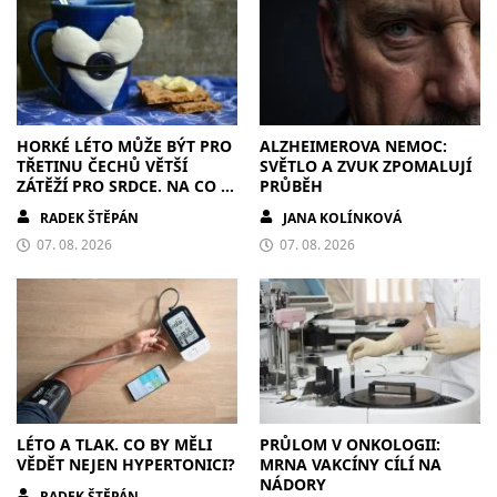
HORKÉ LÉTO MŮŽE BÝT PRO
ALZHEIMEROVA NEMOC:
TŘETINU ČECHŮ VĚTŠÍ
SVĚTLO A ZVUK ZPOMALUJÍ
ZÁTĚŽÍ PRO SRDCE. NA CO SI
PRŮBĚH
DÁT POZOR?
RADEK ŠTĚPÁN
JANA KOLÍNKOVÁ
07. 08. 2026
07. 08. 2026
LÉTO A TLAK. CO BY MĚLI
PRŮLOM V ONKOLOGII:
VĚDĚT NEJEN HYPERTONICI?
MRNA VAKCÍNY CÍLÍ NA
NÁDORY
RADEK ŠTĚPÁN