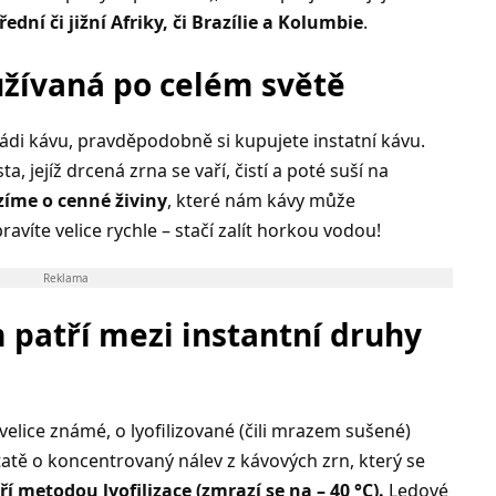
dní či jižní Afriky, či Brazílie a Kolumbie
.
užívaná po celém světě
i kávu, pravděpodobně si kupujete instatní kávu.
, jejíž drcená zrna se vaří, čistí a poté suší na
íme o cenné živiny
, které nám kávy může
ravíte velice rychle – stačí zalít horkou vodou!
Reklama
patří mezi instantní druhy
 velice známé, o lyofilizované (čili mrazem sušené)
statě o koncentrovaný nálev z kávových zrn, který se
í metodou lyofilizace (zmrazí se na – 40 °C).
Ledové