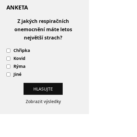
ANKETA
Z jakých respiračních
onemocnění máte letos
největší strach?
Chřipka
Kovid
Rýma
Jiné
Zobrazit výsledky