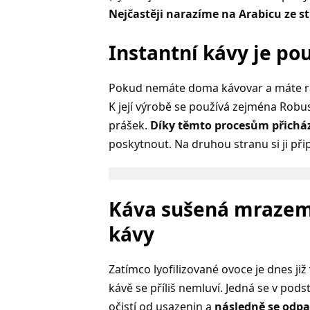
Nejčastěji narazíme na Arabicu ze stře
Instantní kávy je po
Pokud nemáte doma kávovar a máte rád
K její výrobě se používá zejména Robusta
prášek.
Díky těmto procesům přicház
poskytnout. Na druhou stranu si ji přip
Káva sušená mrazem 
kávy
Zatímco lyofilizované ovoce je dnes již
kávě se příliš nemluví. Jedná se v pod
očistí od usazenin a
následně se odpař