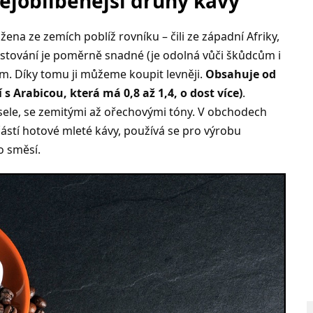
ejoblíbenější druhy kávy
na ze zemích poblíž rovníku – čili ze západní Afriky,
pěstování je poměrně snadné (je odolná vůči škůdcům i
m. Díky tomu ji můžeme koupit levněji.
Obsahuje od
 s Arabicou, která má 0,8 až 1,4, o dost více)
.
ele, se zemitými až ořechovými tóny. V obchodech
částí hotové mleté kávy, používá se pro výrobu
o směsí.