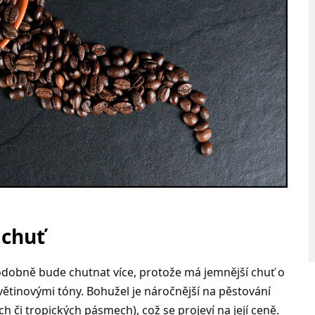
 chuť
odobně bude chutnat více, protože má jemnější chuť o
tinovými tóny. Bohužel je náročnější na pěstování
h či tropických pásmech), což se projeví na její ceně.