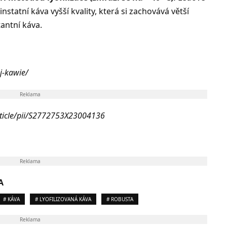
instatní káva vyšší kvality, která si zachovává větší
tantní káva.
ej-kawie/
Reklama
rticle/pii/S2772753X23004136
Reklama
A
# KÁVA
# LYOFILIZOVANÁ KÁVA
# ROBUSTA
Reklama