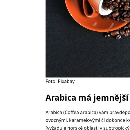
Foto: Pixabay
Arabica má jemnější
Arabica (Coffea arabica) vám pravděp
ovocnými, karamelovými či dokonce kvě
(vyžaduje horské oblasti v subtropickýc