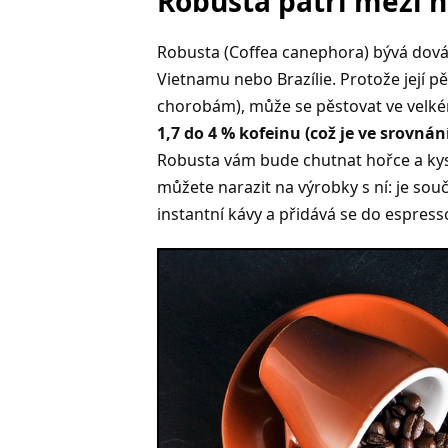
Robusta patří mezi n
Robusta (Coffea canephora) bývá dováže
Vietnamu nebo Brazílie. Protože její 
chorobám), může se pěstovat ve velké
1,7 do 4 % kofeinu (což je ve srovnání
Robusta vám bude chutnat hořce a kys
můžete narazit na výrobky s ní: je sou
instantní kávy a přidává se do espress