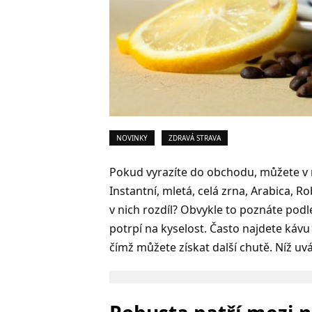
NOVINKY
ZDRAVÁ STRAVA
Pokud vyrazíte do obchodu, můžete v 
Instantní, mletá, celá zrna, Arabica, Ro
v nich rozdíl? Obvykle to poznáte podle
potrpí na kyselost. Často najdete ká
čímž můžete získat další chutě. Níž uvá