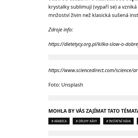
krystalky sublimují (vypaří se) a vzniká 
mnžoství živin než klasická sušená ins
Zdroje info:
https://dietetycy.org.pl/kilka-slow-o-dobr
https://www.sciencedirect.com/science/a
Foto: Unsplash
MOHLA BY VÁS ZAJÍMAT TATO TÉMAT
# ARABICA
# DRUHY KÁVY
# INSTATNÍ KÁVA