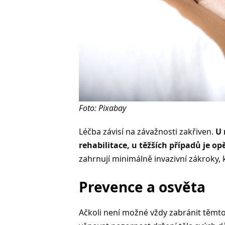
Foto: Pixabay
Léčba závisí na závažnosti zakřiven.
U 
rehabilitace, u těžších případů je o
zahrnují minimálně invazivní zákroky,
Prevence a osvěta
Ačkoli není možné vždy zabránit těmto