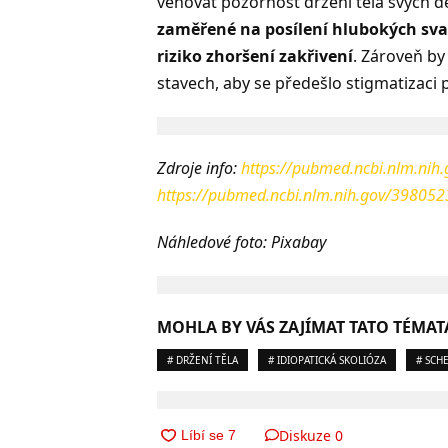
věnovat pozornost držení těla svých dě
zaměřené na posílení hlubokých sval
riziko zhoršení zakřivení
. Zároveň by
stavech, aby se předešlo stigmatizaci 
Zdroje info:
https://pubmed.ncbi.nlm.nih
https://pubmed.ncbi.nlm.nih.gov/398052
Náhledové foto: Pixabay
MOHLA BY VÁS ZAJÍMAT TATO TÉMAT
# DRŽENÍ TĚLA
# IDIOPATICKÁ SKOLIÓZA
# SCH
Diskuze
0