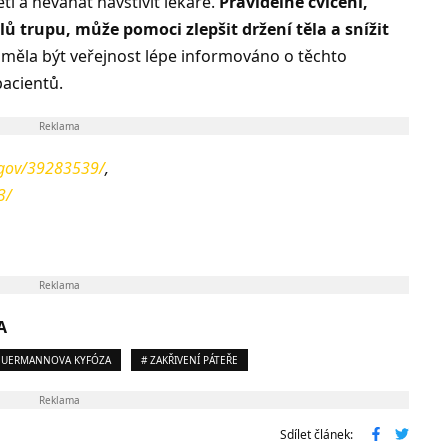
tí a neváhat navštívit lékaře.
Pravidelné cvičení,
ů trupu, může pomoci zlepšit držení těla a snížit
 měla být veřejnost lépe informováno o těchto
pacientů.
Reklama
.gov/39283539/
,
3/
Reklama
A
EUERMANNOVA KYFÓZA
# ZAKŘIVENÍ PÁTEŘE
Reklama
Sdílet článek: