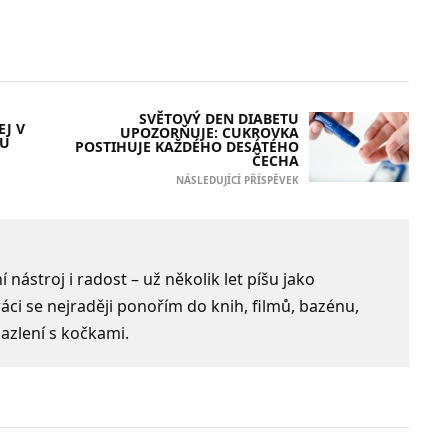
SVĚTOVÝ DEN DIABETU
EJ V
UPOZORŇUJE: CUKROVKA
KU
POSTIHUJE KAŽDÉHO DESÁTÉHO
ČECHA
NÁSLEDUJÍCÍ PŘÍSPĚVEK
 nástroj i radost – už několik let píšu jako
ci se nejraději ponořím do knih, filmů, bazénu,
azlení s kočkami.