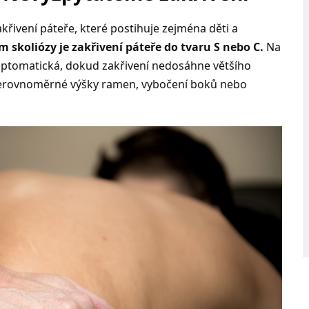
akřivení páteře, které postihuje zejména děti a
skoliózy je zakřivení páteře do tvaru S nebo C.
Na
ymptomatická, dokud zakřivení nedosáhne většího
nerovnoměrné výšky ramen, vybočení boků nebo