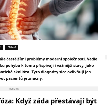
I
ZDRAVÍ
ále častějšími problémy moderní společnosti. Vedle
u pohybu k tomu přispívají i vážnější stavy, jako
tická skolióza. Tyto diagnózy sice ovlivňují jen
vot pacientů je značný.
Reklama
za: Když záda přestávají být