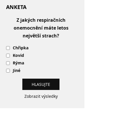
ANKETA
Z jakých respiračních
onemocnění máte letos
největší strach?
Chřipka
Kovid
Rýma
Jiné
Zobrazit výsledky