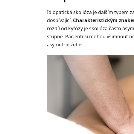
Idiopatická skolióza je dalším typem z
dospívající.
Charakteristickým znakem 
rozdíl od kyfózy je skolióza často as
stupně. Pacienti si mohou všimnout 
asymetrie žeber.