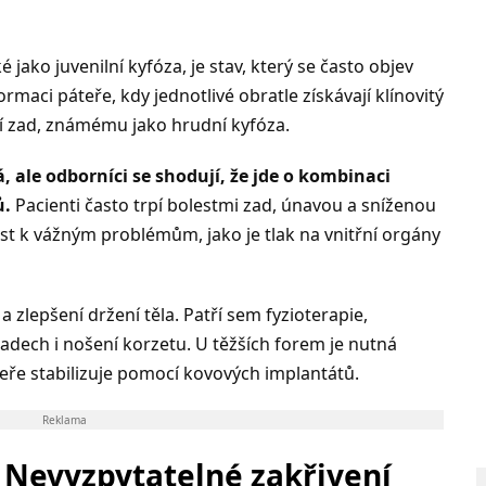
ko juvenilní kyfóza, je stav, který se často objev
rmaci páteře, kdy jednotlivé obratle získávají klínovitý
í zad, známému jako hrudní kyfóza.
, ale odborníci se shodují, že jde o kombinaci
ů.
Pacienti často trpí bolestmi zad, únavou a sníženou
st k vážným problémům, jako je tlak na vnitřní orgány
 zlepšení držení těla. Patří sem fyzioterapie,
padech i nošení korzetu. U těžších forem je nutná
eře stabilizuje pomocí kovových implantátů.
Reklama
: Nevyzpytatelné zakřivení