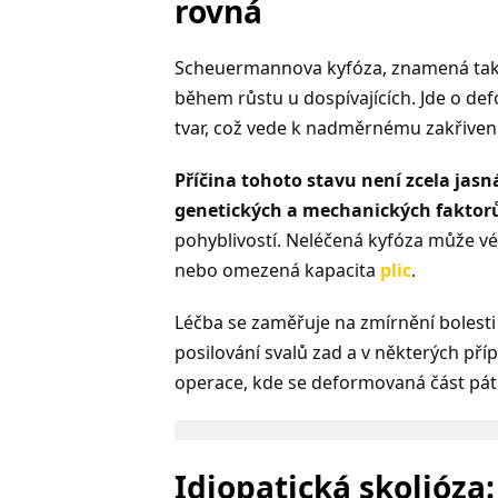
rovná
Scheuermannova kyfóza, znamená také ja
během růstu u dospívajících. Jde o defo
tvar, což vede k nadměrnému zakřiven
Příčina tohoto stavu není zcela jasná
genetických a mechanických faktor
pohyblivostí. Neléčená kyfóza může vé
nebo omezená kapacita
plic
.
Léčba se zaměřuje na zmírnění bolesti a
posilování svalů zad a v některých pří
operace, kde se deformovaná část pát
Idiopatická skolióza