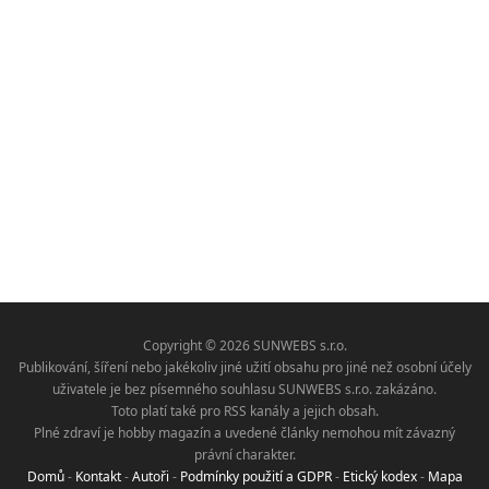
Copyright © 2026 SUNWEBS s.r.o.
Publikování, šíření nebo jakékoliv jiné užití obsahu pro jiné než osobní účely
uživatele je bez písemného souhlasu SUNWEBS s.r.o. zakázáno.
Toto platí také pro RSS kanály a jejich obsah.
Plné zdraví je hobby magazín a uvedené články nemohou mít závazný
právní charakter.
Domů
-
Kontakt
-
Autoři
-
Podmínky použití a GDPR
-
Etický kodex
-
Mapa