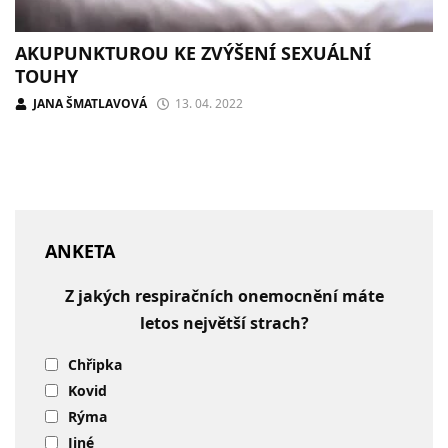
AKUPUNKTUROU KE ZVÝŠENÍ SEXUÁLNÍ
TOUHY
JANA ŠMATLAVOVÁ
13. 04. 2022
ANKETA
Z jakých respiračních onemocnění máte
letos největší strach?
Chřipka
Kovid
Rýma
Jiné