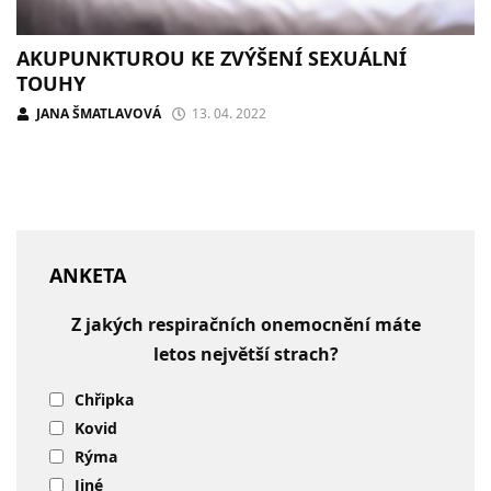
AKUPUNKTUROU KE ZVÝŠENÍ SEXUÁLNÍ
TOUHY
JANA ŠMATLAVOVÁ
13. 04. 2022
ANKETA
Z jakých respiračních onemocnění máte
letos největší strach?
Chřipka
Kovid
Rýma
Jiné