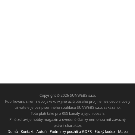
Copyright © 2026 SUNWEBS s.r.o.
Publikování, šíření nebo jakékoliv jiné užití obsahu pro jiné než osobní účely
uživatele je bez písemného souhlasu SUNWEBS s.r.o. zakázáno.
Toto platí také pro RSS kanály a jejich obsah.
Plné zdraví je hobby magazín a uvedené články nemohou mít závazný
právní charakter.
Domů
-
Kontakt
-
Autoři
-
Podmínky použití a GDPR
-
Etický kodex
-
Mapa