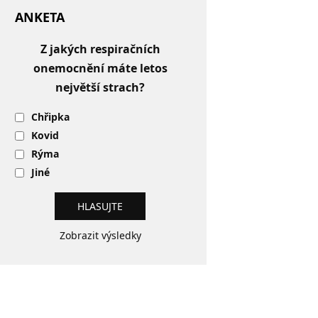
ANKETA
Z jakých respiračních
onemocnění máte letos
největší strach?
Chřipka
Kovid
Rýma
Jiné
Zobrazit výsledky