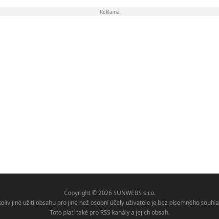
Reklama
Copyright © 2026 SUNWEBS s.r.o.
koliv jiné užití obsahu pro jiné než osobní účely uživatele je bez písemného sou
Toto platí také pro RSS kanály a jejich obsah.