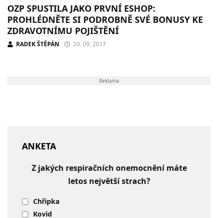
OZP SPUSTILA JAKO PRVNÍ ESHOP:
PROHLÉDNĚTE SI PODROBNĚ SVÉ BONUSY KE
ZDRAVOTNÍMU POJIŠTĚNÍ
RADEK ŠTĚPÁN
20. 09. 2017
Reklama
ANKETA
Z jakých respiračních onemocnění máte
letos největší strach?
Chřipka
Kovid