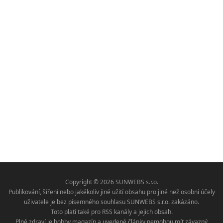
Copyright © 2026 SUNWEBS s.r.o.
Publikování, šíření nebo jakékoliv jiné užití obsahu pro jiné než osobní účely
uživatele je bez písemného souhlasu SUNWEBS s.r.o. zakázáno.
Toto platí také pro RSS kanály a jejich obsah.
Plné zdraví je hobby magazín a uvedené články nemohou mít závazný