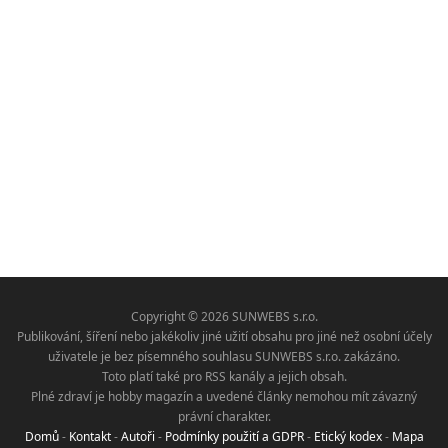
Copyright © 2026 SUNWEBS s.r.o.
Publikování, šíření nebo jakékoliv jiné užití obsahu pro jiné než osobní účely
uživatele je bez písemného souhlasu SUNWEBS s.r.o. zakázáno.
Toto platí také pro RSS kanály a jejich obsah.
Plné zdraví je hobby magazín a uvedené články nemohou mít závazný
právní charakter.
Domů
-
Kontakt
-
Autoři
-
Podmínky použití a GDPR
-
Etický kodex
-
Mapa