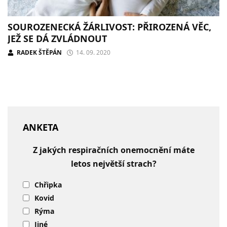
SOUROZENECKÁ ŽÁRLIVOST: PŘIROZENÁ VĚC,
JEŽ SE DÁ ZVLÁDNOUT
RADEK ŠTĚPÁN
14. 09. 2020
ANKETA
Z jakých respiračních onemocnění máte
letos největší strach?
Chřipka
Kovid
Rýma
Jiné