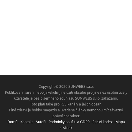
Copyright © 2026 SUNWEBS s.r.o.
Publikování, šíření nebo jakékoliv jiné užití obsahu pro jiné než osobní účely
uživatele je bez písemného souhlasu SUNWEBS s.r.o. zakázáno.
Toto platí také pro RSS kanály a jejich obsah.
Plné zdraví je hobby magazín a uvedené články nemohou mít závazný
právní charakter.
Domů
-
Kontakt
-
Autoři
-
Podmínky použití a GDPR
-
Etický kodex
-
Mapa
stránek