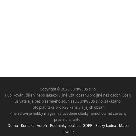
Copyright © 2026 SUNWEBS s.r.o.
Publikování, šíření nebo jakékoliv jiné užití obsahu pro jiné než osobní účely
uživatele je bez písemného souhlasu SUNWEBS s.r.o. zakázáno.
Toto platí také pro RSS kanály a jejich obsah.
Plné zdraví je hobby magazín a uvedené články nemohou mít závazný
právní charakter.
Domů
-
Kontakt
-
Autoři
-
Podmínky použití a GDPR
-
Etický kodex
-
Mapa
stránek