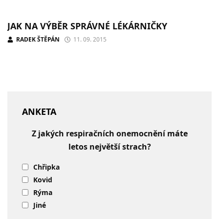
JAK NA VÝBĚR SPRÁVNÉ LÉKÁRNIČKY
RADEK ŠTĚPÁN
11. 09. 2015
ANKETA
Z jakých respiračních onemocnění máte
letos největší strach?
Chřipka
Kovid
Rýma
Jiné