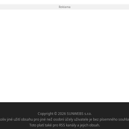
Reklama
Copyright © 2026 SUNWEBS s.r.o.
koliv jiné užití obsahu pro jiné než osobní účely uživatele je bez písemného sou
Toto platí také pro RSS kanály a jejich obsah.