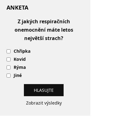
ANKETA
Z jakých respiračních
onemocnění máte letos
největší strach?
Chřipka
Kovid
Rýma
Jiné
Zobrazit výsledky