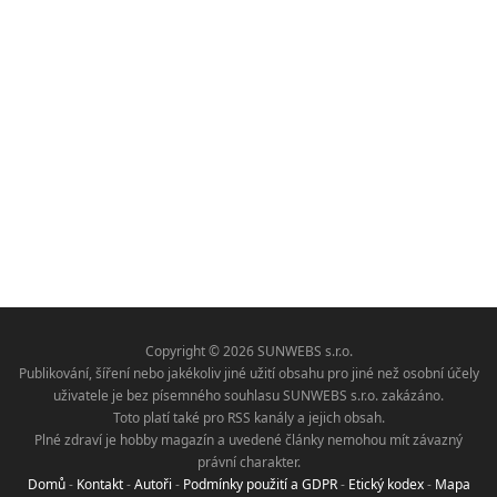
Copyright © 2026 SUNWEBS s.r.o.
Publikování, šíření nebo jakékoliv jiné užití obsahu pro jiné než osobní účely
uživatele je bez písemného souhlasu SUNWEBS s.r.o. zakázáno.
Toto platí také pro RSS kanály a jejich obsah.
Plné zdraví je hobby magazín a uvedené články nemohou mít závazný
právní charakter.
Domů
-
Kontakt
-
Autoři
-
Podmínky použití a GDPR
-
Etický kodex
-
Mapa