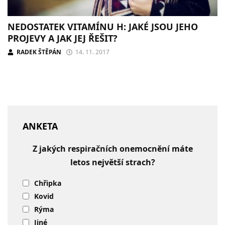
NEDOSTATEK VITAMÍNU H: JAKÉ JSOU JEHO
PROJEVY A JAK JEJ ŘEŠIT?
RADEK ŠTĚPÁN
14. 11. 2017
ANKETA
Z jakých respiračních onemocnění máte
letos největší strach?
Chřipka
Kovid
Rýma
Jiné