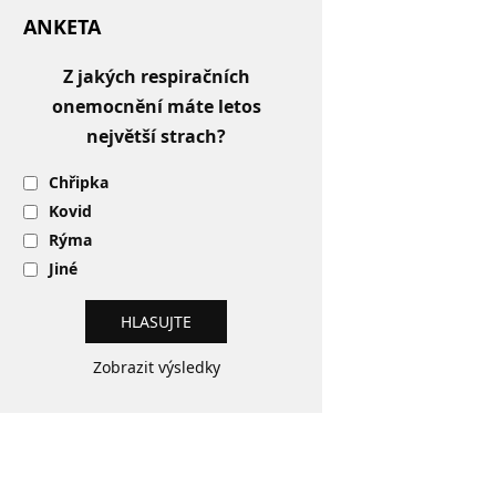
ANKETA
Z jakých respiračních
onemocnění máte letos
největší strach?
Chřipka
Kovid
Rýma
Jiné
Zobrazit výsledky