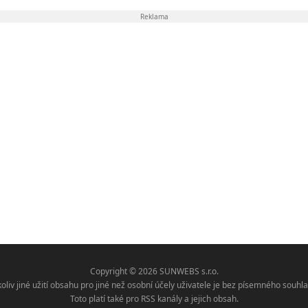
Reklama
Copyright © 2026 SUNWEBS s.r.o.
koliv jiné užití obsahu pro jiné než osobní účely uživatele je bez písemného sou
Toto platí také pro RSS kanály a jejich obsah.