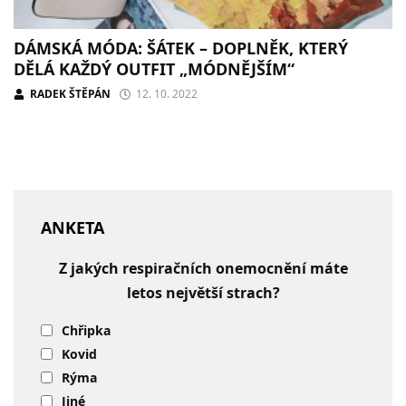
DÁMSKÁ MÓDA: ŠÁTEK – DOPLNĚK, KTERÝ
DĚLÁ KAŽDÝ OUTFIT „MÓDNĚJŠÍM“
RADEK ŠTĚPÁN
12. 10. 2022
ANKETA
Z jakých respiračních onemocnění máte
letos největší strach?
Chřipka
Kovid
Rýma
Jiné