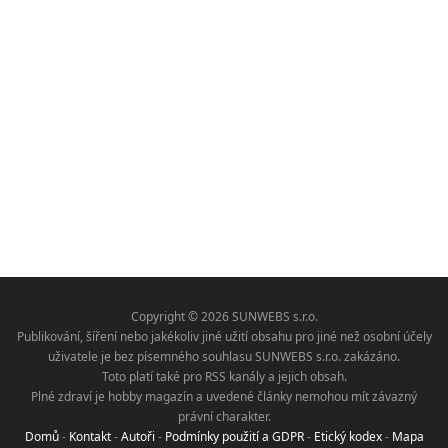
Copyright © 2026 SUNWEBS s.r.o.
Publikování, šíření nebo jakékoliv jiné užití obsahu pro jiné než osobní účely
uživatele je bez písemného souhlasu SUNWEBS s.r.o. zakázáno.
Toto platí také pro RSS kanály a jejich obsah.
Plné zdraví je hobby magazín a uvedené články nemohou mít závazný
právní charakter.
Domů
-
Kontakt
-
Autoři
-
Podmínky použití a GDPR
-
Etický kodex
-
Mapa