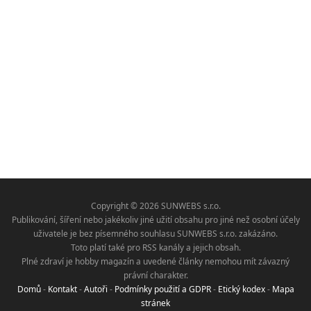
Copyright © 2026 SUNWEBS s.r.o.
Publikování, šíření nebo jakékoliv jiné užití obsahu pro jiné než osobní účely
uživatele je bez písemného souhlasu SUNWEBS s.r.o. zakázáno.
Toto platí také pro RSS kanály a jejich obsah.
Plné zdraví je hobby magazín a uvedené články nemohou mít závazný
právní charakter.
Domů
-
Kontakt
-
Autoři
-
Podmínky použití a GDPR
-
Etický kodex
-
Mapa
stránek