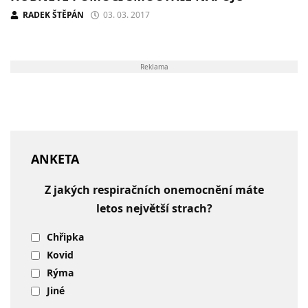
RADEK ŠTĚPÁN
03. 03. 2017
Reklama
ANKETA
Z jakých respiračních onemocnění máte
letos největší strach?
Chřipka
Kovid
Rýma
Jiné